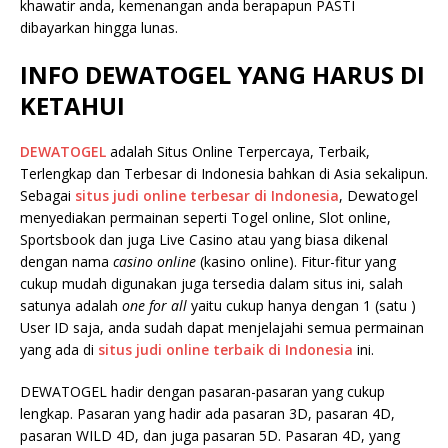
khawatir anda, kemenangan anda berapapun PASTI
dibayarkan hingga lunas.
INFO DEWATOGEL YANG HARUS DI
KETAHUI
DEWATOGEL
adalah Situs Online Terpercaya, Terbaik,
Terlengkap dan Terbesar di Indonesia bahkan di Asia sekalipun.
Sebagai
situs judi online terbesar di Indonesia
, Dewatogel
menyediakan permainan seperti Togel online, Slot online,
Sportsbook dan juga Live Casino atau yang biasa dikenal
dengan nama
casino online
(kasino online). Fitur-fitur yang
cukup mudah digunakan juga tersedia dalam situs ini, salah
satunya adalah
one for all
yaitu cukup hanya dengan 1 (satu )
User ID saja, anda sudah dapat menjelajahi semua permainan
yang ada di
situs judi online terbaik di Indonesia
ini.
DEWATOGEL hadir dengan pasaran-pasaran yang cukup
lengkap. Pasaran yang hadir ada pasaran 3D, pasaran 4D,
pasaran WILD 4D, dan juga pasaran 5D. Pasaran 4D, yang