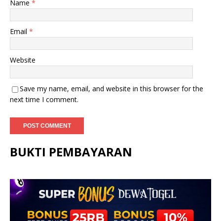
Name
*
Email
*
Website
Save my name, email, and website in this browser for the
next time I comment.
BUKTI PEMBAYARAN