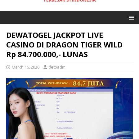
DEWATOGEL JACKPOT LIVE
CASINO DI DRAGON TIGER WILD
Rp 84.700.000,- LUNAS
March 16, 2026
detoadm