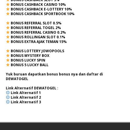
BONUS CASHBACK CASINO 10%
BONUS CASHBACK E-LOTTERY 10%
BONUS CASHBACK SPORTBOOK 10%
BONUS REFERRAL SLOT 0.5%
BONUS REFERRAL TOGEL 2%
BONUS REFERRAL CASINO 0.2%
BONUS ROLLINGAN SLOT 0.1%
BONUS EXTRA AJAK TEMAN 15%
BONUS LOTTERY JOWOPOOLS
BONUS MYSTERY BOX
BONUS LUCKY SPIN
BONUS 5 LUCKY BALL
Yuk buruan dapatkan bonus bonus nya dan daftar di
DEWATOGEL
Link Alternatif
DEWATOGEL
:
Link Alternatif 1
Link Alternatif 2
Link Alternatif 3
Copyright © 2026 | WordPress Theme by
MH Themes