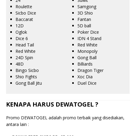
24
Suwit
Roulette
Samgong
Sicbo Dice
3D Shio
Baccarat
Fantan
12D
5D ball
Oglok
Poker Dice
Dice 6
IDN 4 Stand
Head Tail
Red White
Red White
Monopoly
24D Spin
Gong Ball
48D
Billiards
Bingo Sicbo
Dragon Tiger
Shio Fights
Xoc Dia
Gong Ball Jitu
Duel Dice
KENAPA HARUS DEWATOGEL ?
Promo DEWATOGEL adalah promo terbaik yang disediakan,
antara lain :