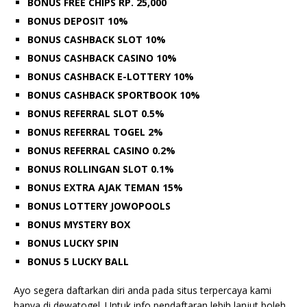
BONUS FREE CHIPS RP. 25,000
BONUS DEPOSIT 10%
BONUS CASHBACK SLOT 10%
BONUS CASHBACK CASINO 10%
BONUS CASHBACK E-LOTTERY 10%
BONUS CASHBACK SPORTBOOK 10%
BONUS REFERRAL SLOT 0.5%
BONUS REFERRAL TOGEL 2%
BONUS REFERRAL CASINO 0.2%
BONUS ROLLINGAN SLOT 0.1%
BONUS EXTRA AJAK TEMAN 15%
BONUS LOTTERY JOWOPOOLS
BONUS MYSTERY BOX
BONUS LUCKY SPIN
BONUS 5 LUCKY BALL
Ayo segera daftarkan diri anda pada situs terpercaya kami
hanya di dewatogel. Untuk info pendaftaran lebih lanjut boleh