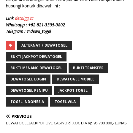
hubungi kontak dibawah ini :
Link
detolgg.cc
Whatsapp :
+62 8
21-3395-9802
Telegram : @dewa_togel
ALTERNATIF DEWATOGEL
BUKTI JACKPOT DEWATOGEL
BUKTI MENANG DEWATOGEL
BUKTI TRANSFER
DEWATOGEL LOGIN
DEWATOGEL MOBILE
DEWATOGEL PENIPU
JACKPOT TOGEL
TOGEL INDONESIA
TOGEL WLA
PREVIOUS
DEWATOGEL JACKPOT LIVE CASINO di XOC DIA Rp 95.700.000,- LUNAS