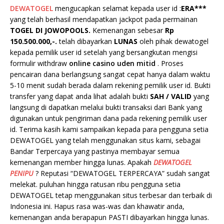
DEWATOGEL
mengucapkan selamat kepada user id :
ERA***
yang telah berhasil mendapatkan jackpot pada permainan
TOGEL DI JOWOPOOLS.
Kemenangan sebesar
Rp
150.500.000,-.
telah dibayarkan
LUNAS
oleh pihak dewatogel
kepada pemilik user id setelah yang bersangkutan mengisi
formulir withdraw
online casino uden mitid
. Proses
pencairan dana berlangsung sangat cepat hanya dalam waktu
5-10 menit sudah berada dalam rekening pemilik user id. Bukti
transfer yang dapat anda lihat adalah bukti
SAH / VALID
yang
langsung di dapatkan melalui bukti transaksi dari Bank yang
digunakan untuk pengiriman dana pada rekening pemilik user
id. Terima kasih kami sampaikan kepada para pengguna setia
DEWATOGEL yang telah menggunakan situs kami, sebagai
Bandar Terpercaya yang pastinya membayar semua
kemenangan member hingga lunas. Apakah
DEWATOGEL
PENIPU
? Reputasi “DEWATOGEL TERPERCAYA” sudah sangat
melekat. puluhan hingga ratusan ribu pengguna setia
DEWATOGEL tetap menggunakan situs terbesar dan terbaik di
Indonesia ini. Hapus rasa was-was dan khawatir anda,
kemenangan anda berapapun PASTI dibayarkan hingga lunas.