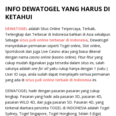
INFO DEWATOGEL YANG HARUS DI
KETAHUI
DEWATOGEL
adalah Situs Online Terpercaya, Terbaik,
Terlengkap dan Terbesar di Indonesia bahkan di Asia sekalipun.
Sebagai
situs judi online terbesar di Indonesia
, Dewatogel
menyediakan permainan seperti Togel online, Slot online,
Sportsbook dan juga Live Casino atau yang biasa dikenal
dengan nama
casino online
(kasino online). Fitur-fitur yang
cukup mudah digunakan juga tersedia dalam situs ini, salah
satunya adalah
one for all
yaitu cukup hanya dengan 1 (satu )
User ID saja, anda sudah dapat menjelajahi semua permainan
yang ada di
situs judi online terbaik di Indonesia
ini.
DEWATOGEL hadir dengan pasaran-pasaran yang cukup
lengkap. Pasaran yang hadir ada pasaran 3D, pasaran 4D,
pasaran WILD 4D, dan juga pasaran 5D. Pasaran 4D, yang
terkenal diantara pencinta TOGEL di INDONESIA adalah Togel
Sydney, Togel Singapore, Togel Hongkong. Selain 3 (tiga)