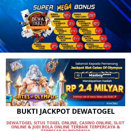
BUKTI JACKPOT DEWATOGEL
DEWATOGEL SITUS TOGEL ONLINE, CASINO ONLINE, SLOT
ONLINE & JUDI BOLA ONLINE TERBAIK TERPERCAYA &
TERBESAR DI INDONESIA