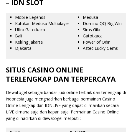
– IDN SLOT
Mobile Legends
Medusa
Kutukan Medusa Multiplayer
Domino QQ Big Win
Ultra Gatotkaca
Sirus Gila
Bali
Gatotkaca
Keliling Jakarta
Power of Odin
Djakarta
Aztec Lucky Gems
SITUS CASINO ONLINE
TERLENGKAP DAN TERPERCAYA
Dewatogel sebagai bandar judi online terbaik dan terlengkap di
indonesia juga menghadirkan berbagai permainan Casino
Online Lengkap dari IDNLIVE yang dapat di mainkan secara
LIVE dimana saja dan kapan saja. Permainan Casino Online
yang di hadirkan di dewatogel meliputi :