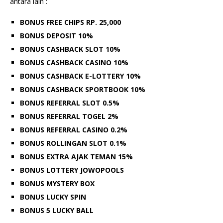
antara lain :
BONUS FREE CHIPS RP. 25,000
BONUS DEPOSIT 10%
BONUS CASHBACK SLOT 10%
BONUS CASHBACK CASINO 10%
BONUS CASHBACK E-LOTTERY 10%
BONUS CASHBACK SPORTBOOK 10%
BONUS REFERRAL SLOT 0.5%
BONUS REFERRAL TOGEL 2%
BONUS REFERRAL CASINO 0.2%
BONUS ROLLINGAN SLOT 0.1%
BONUS EXTRA AJAK TEMAN 15%
BONUS LOTTERY JOWOPOOLS
BONUS MYSTERY BOX
BONUS LUCKY SPIN
BONUS 5 LUCKY BALL