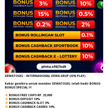
DEWATOGEL - INTERNASIONAL DEWA GRUP (IDN PLAY)
Kabar gembira untuk member DEWATOGEL telah Hadir
BONUS-
BONUS SPECIAL
!!!
BONUS FREE CHIPS RP. 25,000
BONUS DEPOSIT 10%
BONUS CASHBACK SLOT 3%
BONUS CASHBACK CASINO 10%