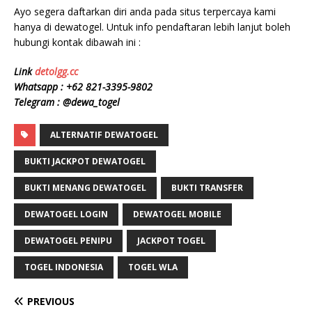
Ayo segera daftarkan diri anda pada situs terpercaya kami
hanya di dewatogel. Untuk info pendaftaran lebih lanjut boleh
hubungi kontak dibawah ini :
Link
detolgg.cc
Whatsapp :
+62 8
21-3395-9802
Telegram : @dewa_togel
ALTERNATIF DEWATOGEL
BUKTI JACKPOT DEWATOGEL
BUKTI MENANG DEWATOGEL
BUKTI TRANSFER
DEWATOGEL LOGIN
DEWATOGEL MOBILE
DEWATOGEL PENIPU
JACKPOT TOGEL
TOGEL INDONESIA
TOGEL WLA
PREVIOUS