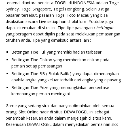
terkenal diantara pencinta TOGEL di INDONESIA adalah Togel
Sydney, Togel Singapore, Togel Hongkong. Selain 3 (tiga)
pasaran tersebut, pasaran Togel Toto Macau yang bisa
disaksikan secara Live setiap hari di platform Youtube juga
dapat ditemukan di situs ini. Tipe-tipe pasangan /
bettingan
yang beragam dapat dipilih pada saat melakukan pemasangan
taruhan anda. Tipe yang dimaksud antara lain :
Bettingan Tipe Full yang memiliki hadiah terbesar
Bettingan Tipe Diskon yang memberikan diskon pada
pemain setiap pemasangan
Bettingan Tipe BB ( Bolak Balik ) yang dapat dimenangkan
apabila angka yang keluar terbalik dari angka yang dipasang
Bettingan Tipe Prize yang memungkinkan persentase
kemenangan pemain meningkat.
Game yang sedang viral dan banyak dimainkan oleh semua
orang, Slot Online hadir di situs DEWATOGEL ini sebagai
penambah keseruan anda dalam menjelajah di situs kami.
Keseriusan DEWATOGEL dalam menyediakan permainan slot