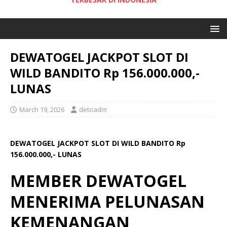
DEWATOGEL JACKPOT SLOT DI
WILD BANDITO Rp 156.000.000,-
LUNAS
March 19, 2026
detoadm
DEWATOGEL JACKPOT SLOT DI WILD BANDITO Rp
156.000.000,- LUNAS
MEMBER DEWATOGEL
MENERIMA PELUNASAN
KEMENANGAN