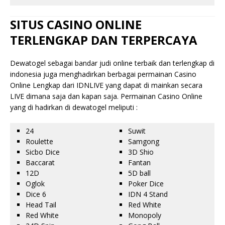
SITUS CASINO ONLINE
TERLENGKAP DAN TERPERCAYA
Dewatogel sebagai bandar judi online terbaik dan terlengkap di
indonesia juga menghadirkan berbagai permainan Casino
Online Lengkap dari IDNLIVE yang dapat di mainkan secara
LIVE dimana saja dan kapan saja. Permainan Casino Online
yang di hadirkan di dewatogel meliputi :
24
Suwit
Roulette
Samgong
Sicbo Dice
3D Shio
Baccarat
Fantan
12D
5D ball
Oglok
Poker Dice
Dice 6
IDN 4 Stand
Head Tail
Red White
Red White
Monopoly