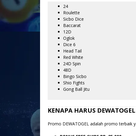
24
Roulette
Sicbo Dice
Baccarat
12D
Oglok
Dice 6
Head Tail
Red White
24D Spin
48D
Bingo Sicbo
Shio Fights
Gong Ball Jitu
KENAPA HARUS DEWATOGEL
Promo DEWATOGEL adalah promo terbaik yang