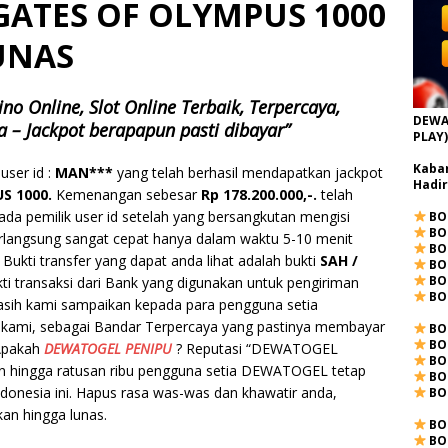
 GATES OF OLYMPUS 1000
LUNAS
no Online, Slot Online Terbaik, Terpercaya,
DEWA
a – Jackpot berapapun pasti dibayar”
PLAY)
Kaba
ser id :
MAN***
yang telah berhasil mendapatkan jackpot
Hadi
S 1000.
Kemenangan sebesar
Rp 178.200.000,-.
telah
da pemilik user id setelah yang bersangkutan mengisi
BON
BO
erlangsung sangat cepat hanya dalam waktu 5-10 menit
BO
 Bukti transfer yang dapat anda lihat adalah bukti
SAH /
BO
BO
ti transaksi dari Bank yang digunakan untuk pengiriman
BO
kasih kami sampaikan kepada para pengguna setia
ami, sebagai Bandar Terpercaya yang pastinya membayar
BO
BO
Apakah
DEWATOGEL PENIPU
? Reputasi “DEWATOGEL
BO
n hingga ratusan ribu pengguna setia DEWATOGEL tetap
BO
ndonesia ini. Hapus rasa was-was dan khawatir anda,
BO
an hingga lunas.
BO
BO