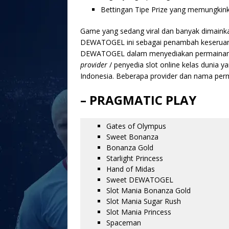
Bettingan Tipe Prize yang memungki
Game yang sedang viral dan banyak dimainkan
DEWATOGEL ini sebagai penambah keseruan a
DEWATOGEL dalam menyediakan permainan s
provider
/ penyedia slot online kelas dunia 
Indonesia. Beberapa provider dan nama per
– PRAGMATIC PLAY
Gates of Olympus
Sweet Bonanza
Bonanza Gold
Starlight Princess
Hand of Midas
Sweet DEWATOGEL
Slot Mania Bonanza Gold
Slot Mania Sugar Rush
Slot Mania Princess
Spaceman