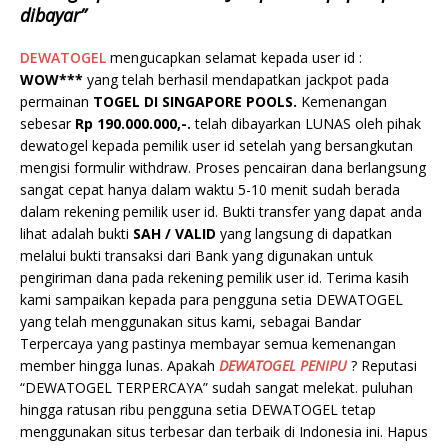
dibayar”
DEWATOGEL
mengucapkan selamat kepada user id :
WOW***
yang telah berhasil mendapatkan jackpot pada
permainan
TOGEL DI SINGAPORE POOLS.
Kemenangan
sebesar
Rp 190.000.000,-.
telah dibayarkan LUNAS oleh pihak
dewatogel kepada pemilik user id setelah yang bersangkutan
mengisi formulir withdraw. Proses pencairan dana berlangsung
sangat cepat hanya dalam waktu 5-10 menit sudah berada
dalam rekening pemilik user id. Bukti transfer yang dapat anda
lihat adalah bukti
SAH / VALID
yang langsung di dapatkan
melalui bukti transaksi dari Bank yang digunakan untuk
pengiriman dana pada rekening pemilik user id. Terima kasih
kami sampaikan kepada para pengguna setia DEWATOGEL
yang telah menggunakan situs kami, sebagai Bandar
Terpercaya yang pastinya membayar semua kemenangan
member hingga lunas. Apakah
DEWATOGEL PENIPU
? Reputasi
“DEWATOGEL TERPERCAYA” sudah sangat melekat. puluhan
hingga ratusan ribu pengguna setia DEWATOGEL tetap
menggunakan situs terbesar dan terbaik di Indonesia ini. Hapus