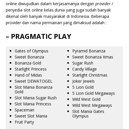
online diwujudkan dalam kerjasamanya dengan
provider
/
penyedia slot online kelas dunia yang juga sudah banyak
dikenal oleh banyak masyarakat di Indonesia. Beberapa
provider dan nama permainan yang dimaksud adalah :
– PRAGMATIC PLAY
Gates of Olympus
Pyramid Bonanza
Sweet Bonanza
Sweet Bonanza Xmas
Bonanza Gold
Sugar Rush
Starlight Princess
Candy Village
Hand of Midas
Starlight Christmas
Sweet DEWATOGEL
Joker Jewels
Slot Mania Bonanza
5 Lion Gold
Gold
5 Lion Gold Megaways
Slot Mania Sugar Rush
Wild West Gold
Slot Mania Princess
Wild West Megaways
Spaceman
Slot Mania Gates
Sweet Slot Mania
Olympus
Fruit Party