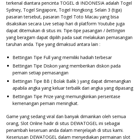
terkenal diantara pencinta TOGEL di INDONESIA adalah Togel
Sydney, Togel Singapore, Togel Hongkong. Selain 3 (tiga)
pasaran tersebut, pasaran Togel Toto Macau yang bisa
disaksikan secara Live setiap hari di platform Youtube juga
dapat ditemukan di situs ini. Tipe-tipe pasangan /
bettingan
yang beragam dapat dipilih pada saat melakukan pemasangan
taruhan anda. Tipe yang dimaksud antara lain :
Bettingan Tipe Full yang memiliki hadiah terbesar
Bettingan Tipe Diskon yang memberikan diskon pada
pemain setiap pemasangan
Bettingan Tipe BB ( Bolak Balik ) yang dapat dimenangkan
apabila angka yang keluar terbalik dari angka yang dipasang
Bettingan Tipe Prize yang memungkinkan persentase
kemenangan pemain meningkat.
Game yang sedang viral dan banyak dimainkan oleh semua
orang, Slot Online hadir di situs DEWATOGEL ini sebagai
penambah keseruan anda dalam menjelajah di situs kami.
Keseriusan DEWATOGEL dalam menyediakan permainan slot