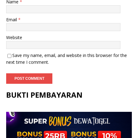
Name
*
Email
*
Website
Save my name, email, and website in this browser for the
next time I comment.
BUKTI PEMBAYARAN