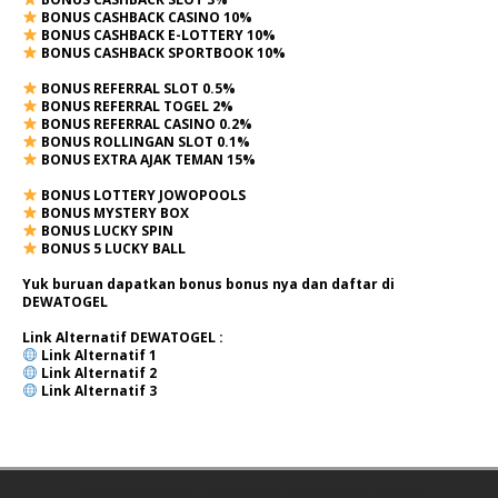
BONUS CASHBACK CASINO 10%
BONUS CASHBACK E-LOTTERY 10%
BONUS CASHBACK SPORTBOOK 10%
BONUS REFERRAL SLOT 0.5%
BONUS REFERRAL TOGEL 2%
BONUS REFERRAL CASINO 0.2%
BONUS ROLLINGAN SLOT 0.1%
BONUS EXTRA AJAK TEMAN 15%
BONUS LOTTERY JOWOPOOLS
BONUS MYSTERY BOX
BONUS LUCKY SPIN
BONUS 5 LUCKY BALL
Yuk buruan dapatkan bonus bonus nya dan daftar di
DEWATOGEL
Link Alternatif
DEWATOGEL
:
Link Alternatif 1
Link Alternatif 2
Link Alternatif 3
Copyright © 2026 | WordPress Theme by
MH Themes