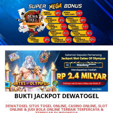
BUKTI JACKPOT DEWATOGEL
DEWATOGEL SITUS TOGEL ONLINE, CASINO ONLINE, SLOT
ONLINE & JUDI BOLA ONLINE TERBAIK TERPERCAYA &
TERBESAR DI INDONESIA