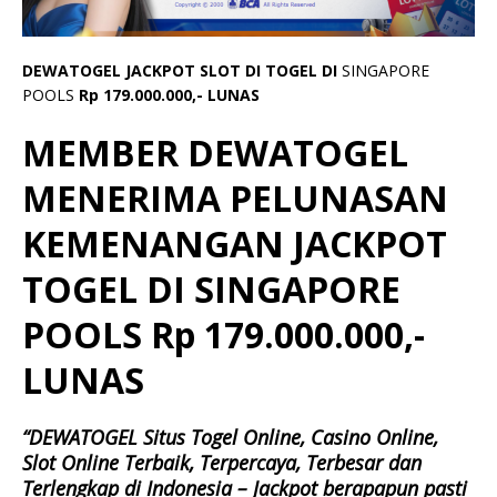
DEWATOGEL JACKPOT SLOT DI TOGEL DI
SINGAPORE
POOLS
Rp 179.000.000,- LUNAS
MEMBER DEWATOGEL
MENERIMA PELUNASAN
KEMENANGAN JACKPOT
TOGEL DI SINGAPORE
POOLS Rp 179.000.000,-
LUNAS
“DEWATOGEL Situs Togel Online, Casino Online,
Slot Online Terbaik, Terpercaya, Terbesar dan
Terlengkap di Indonesia – Jackpot berapapun pasti