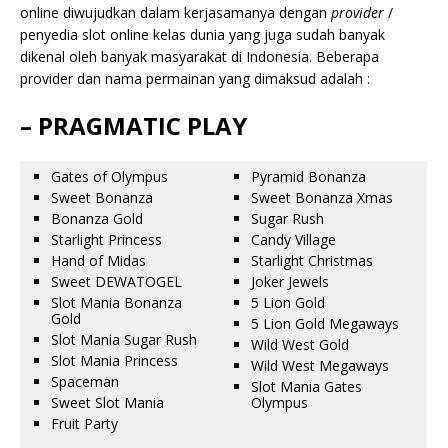
online diwujudkan dalam kerjasamanya dengan
provider
/
penyedia slot online kelas dunia yang juga sudah banyak
dikenal oleh banyak masyarakat di Indonesia. Beberapa
provider dan nama permainan yang dimaksud adalah :
– PRAGMATIC PLAY
Gates of Olympus
Pyramid Bonanza
Sweet Bonanza
Sweet Bonanza Xmas
Bonanza Gold
Sugar Rush
Starlight Princess
Candy Village
Hand of Midas
Starlight Christmas
Sweet DEWATOGEL
Joker Jewels
Slot Mania Bonanza
5 Lion Gold
Gold
5 Lion Gold Megaways
Slot Mania Sugar Rush
Wild West Gold
Slot Mania Princess
Wild West Megaways
Spaceman
Slot Mania Gates
Sweet Slot Mania
Olympus
Fruit Party