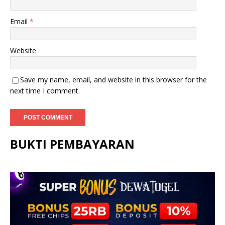
Email
*
Website
Save my name, email, and website in this browser for the
next time I comment.
BUKTI PEMBAYARAN