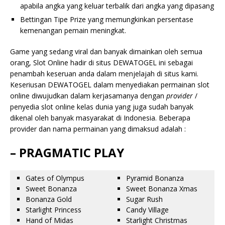
apabila angka yang keluar terbalik dari angka yang dipasang
Bettingan Tipe Prize yang memungkinkan persentase
kemenangan pemain meningkat.
Game yang sedang viral dan banyak dimainkan oleh semua
orang, Slot Online hadir di situs DEWATOGEL ini sebagai
penambah keseruan anda dalam menjelajah di situs kami.
Keseriusan DEWATOGEL dalam menyediakan permainan slot
online diwujudkan dalam kerjasamanya dengan
provider
/
penyedia slot online kelas dunia yang juga sudah banyak
dikenal oleh banyak masyarakat di Indonesia. Beberapa
provider dan nama permainan yang dimaksud adalah :
– PRAGMATIC PLAY
Gates of Olympus
Pyramid Bonanza
Sweet Bonanza
Sweet Bonanza Xmas
Bonanza Gold
Sugar Rush
Starlight Princess
Candy Village
Hand of Midas
Starlight Christmas