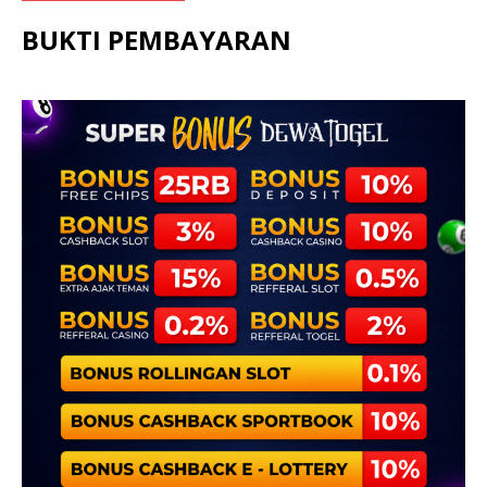
BUKTI PEMBAYARAN