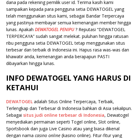
dana pada rekening pemilik user id. Terima kasih kami
sampaikan kepada para pengguna setia DEWATOGEL yang
telah menggunakan situs kami, sebagai Bandar Terpercaya
yang pastinya membayar semua kemenangan member hingga
lunas. Apakah
DEWATOGEL PENIPU
? Reputasi “DEWATOGEL
TERPERCAYA” sudah sangat melekat. puluhan hingga ratusan
ribu pengguna setia DEWATOGEL tetap menggunakan situs
terbesar dan terbaik di Indonesia ini. Hapus rasa was-was dan
khawatir anda, kemenangan anda berapapun PASTI
dibayarkan hingga lunas.
INFO DEWATOGEL YANG HARUS DI
KETAHUI
DEWATOGEL
adalah Situs Online Terpercaya, Terbaik,
Terlengkap dan Terbesar di Indonesia bahkan di Asia sekalipun.
Sebagai
situs jud
i
online terbesar di Indonesia
, Dewatogel
menyediakan permainan seperti Togel online, Slot online,
Sportsbook dan juga Live Casino atau yang biasa dikenal
dengan nama
casino online
(kasino online). Fitur-fitur yang