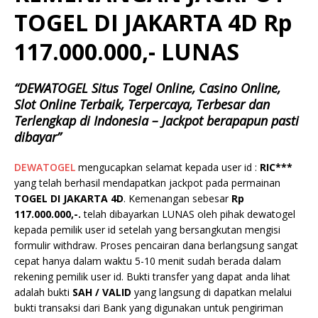
TOGEL DI JAKARTA 4D Rp
117.000.000,- LUNAS
“DEWATOGEL Situs Togel Online, Casino Online,
Slot Online Terbaik, Terpercaya, Terbesar dan
Terlengkap di Indonesia – Jackpot berapapun pasti
dibayar”
DEWATOGEL
mengucapkan selamat kepada user id :
RIC***
yang telah berhasil mendapatkan jackpot pada permainan
TOGEL DI JAKARTA 4D
. Kemenangan sebesar
Rp
117.000.000,-.
telah dibayarkan LUNAS oleh pihak dewatogel
kepada pemilik user id setelah yang bersangkutan mengisi
formulir withdraw. Proses pencairan dana berlangsung sangat
cepat hanya dalam waktu 5-10 menit sudah berada dalam
rekening pemilik user id. Bukti transfer yang dapat anda lihat
adalah bukti
SAH / VALID
yang langsung di dapatkan melalui
bukti transaksi dari Bank yang digunakan untuk pengiriman