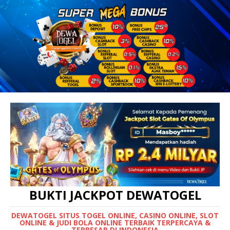
BUKTI JACKPOT DEWATOGEL
DEWATOGEL SITUS TOGEL ONLINE, CASINO ONLINE, SLOT
ONLINE & JUDI BOLA ONLINE TERBAIK TERPERCAYA &
TERBESAR DI INDONESIA