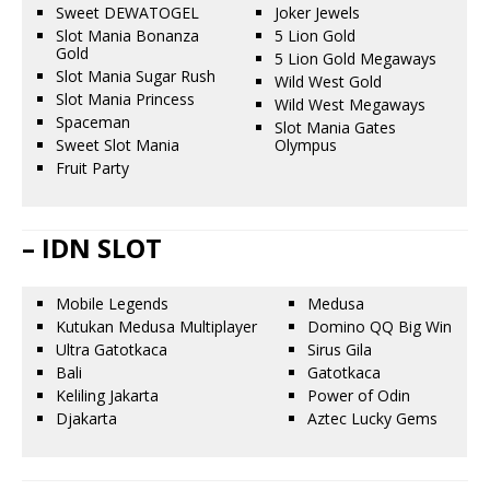
Sweet DEWATOGEL
Joker Jewels
Slot Mania Bonanza
5 Lion Gold
Gold
5 Lion Gold Megaways
Slot Mania Sugar Rush
Wild West Gold
Slot Mania Princess
Wild West Megaways
Spaceman
Slot Mania Gates
Sweet Slot Mania
Olympus
Fruit Party
– IDN SLOT
Mobile Legends
Medusa
Kutukan Medusa Multiplayer
Domino QQ Big Win
Ultra Gatotkaca
Sirus Gila
Bali
Gatotkaca
Keliling Jakarta
Power of Odin
Djakarta
Aztec Lucky Gems