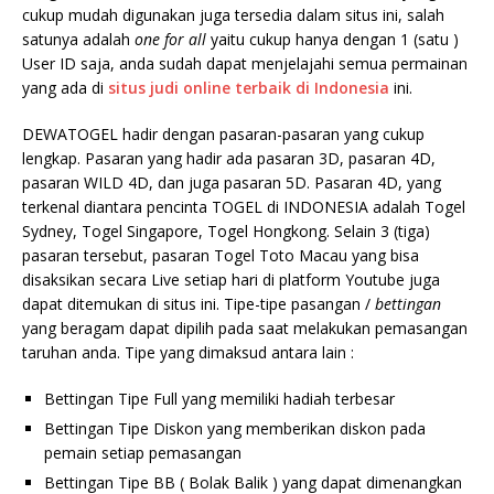
cukup mudah digunakan juga tersedia dalam situs ini, salah
satunya adalah
one for all
yaitu cukup hanya dengan 1 (satu )
User ID saja, anda sudah dapat menjelajahi semua permainan
yang ada di
situs judi online terbaik di Indonesia
ini.
DEWATOGEL hadir dengan pasaran-pasaran yang cukup
lengkap. Pasaran yang hadir ada pasaran 3D, pasaran 4D,
pasaran WILD 4D, dan juga pasaran 5D. Pasaran 4D, yang
terkenal diantara pencinta TOGEL di INDONESIA adalah Togel
Sydney, Togel Singapore, Togel Hongkong. Selain 3 (tiga)
pasaran tersebut, pasaran Togel Toto Macau yang bisa
disaksikan secara Live setiap hari di platform Youtube juga
dapat ditemukan di situs ini. Tipe-tipe pasangan /
bettingan
yang beragam dapat dipilih pada saat melakukan pemasangan
taruhan anda. Tipe yang dimaksud antara lain :
Bettingan Tipe Full yang memiliki hadiah terbesar
Bettingan Tipe Diskon yang memberikan diskon pada
pemain setiap pemasangan
Bettingan Tipe BB ( Bolak Balik ) yang dapat dimenangkan