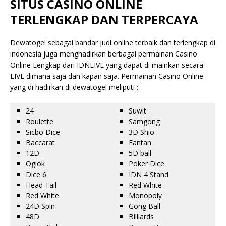
SITUS CASINO ONLINE
TERLENGKAP DAN TERPERCAYA
Dewatogel sebagai bandar judi online terbaik dan terlengkap di
indonesia juga menghadirkan berbagai permainan Casino
Online Lengkap dari IDNLIVE yang dapat di mainkan secara
LIVE dimana saja dan kapan saja. Permainan Casino Online
yang di hadirkan di dewatogel meliputi :
24
Suwit
Roulette
Samgong
Sicbo Dice
3D Shio
Baccarat
Fantan
12D
5D ball
Oglok
Poker Dice
Dice 6
IDN 4 Stand
Head Tail
Red White
Red White
Monopoly
24D Spin
Gong Ball
48D
Billiards