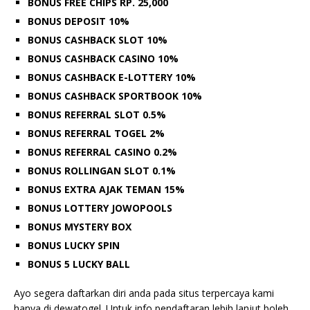
BONUS FREE CHIPS RP. 25,000
BONUS DEPOSIT 10%
BONUS CASHBACK SLOT 10%
BONUS CASHBACK CASINO 10%
BONUS CASHBACK E-LOTTERY 10%
BONUS CASHBACK SPORTBOOK 10%
BONUS REFERRAL SLOT 0.5%
BONUS REFERRAL TOGEL 2%
BONUS REFERRAL CASINO 0.2%
BONUS ROLLINGAN SLOT 0.1%
BONUS EXTRA AJAK TEMAN 15%
BONUS LOTTERY JOWOPOOLS
BONUS MYSTERY BOX
BONUS LUCKY SPIN
BONUS 5 LUCKY BALL
Ayo segera daftarkan diri anda pada situs terpercaya kami
hanya di dewatogel. Untuk info pendaftaran lebih lanjut boleh