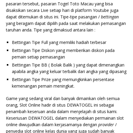
pasaran tersebut, pasaran Togel Toto Macau yang bisa
disaksikan secara Live setiap hari di platform Youtube juga
dapat ditemukan di situs ini. Tipe-tipe pasangan /
bettingan
yang beragam dapat dipilih pada saat melakukan pemasangan
taruhan anda. Tipe yang dimaksud antara lain :
Bettingan Tipe Full yang memiliki hadiah terbesar
Bettingan Tipe Diskon yang memberikan diskon pada
pemain setiap pemasangan
Bettingan Tipe BB ( Bolak Balik ) yang dapat dimenangkan
apabila angka yang keluar terbalik dari angka yang dipasang
Bettingan Tipe Prize yang memungkinkan persentase
kemenangan pemain meningkat.
Game yang sedang viral dan banyak dimainkan oleh semua
orang, Slot Online hadir di situs DEWATOGEL ini sebagai
penambah keseruan anda dalam menjelajah di situs kami.
Keseriusan DEWATOGEL dalam menyediakan permainan slot
online diwujudkan dalam kerjasamanya dengan
provider
/
penyedia slot online kelas dunia yang juga sudah banyak