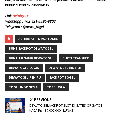
hubungi kontak dibawah ini :
Link
detolgg.cc
Whatsapp :
+62 8
21-3395-9802
Telegram : @dewa_togel
ALTERNATIF DEWATOGEL
BUKTI JACKPOT DEWATOGEL
BUKTI MENANG DEWATOGEL
BUKTI TRANSFER
DEWATOGEL LOGIN
DEWATOGEL MOBILE
DEWATOGEL PENIPU
JACKPOT TOGEL
TOGEL INDONESIA
TOGEL WLA
PREVIOUS
DEWATOGEL JACKPOT SLOT DI GATES OF GATOT
KACA Rp 137.000.000,- LUNAS