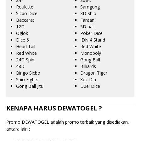
24
Suwit
Roulette
Samgong
Sicbo Dice
3D Shio
Baccarat
Fantan
12D
5D ball
Oglok
Poker Dice
Dice 6
IDN 4 Stand
Head Tail
Red White
Red White
Monopoly
24D Spin
Gong Ball
48D
Billiards
Bingo Sicbo
Dragon Tiger
Shio Fights
Xoc Dia
Gong Ball Jitu
Duel Dice
KENAPA HARUS DEWATOGEL ?
Promo DEWATOGEL adalah promo terbaik yang disediakan,
antara lain :