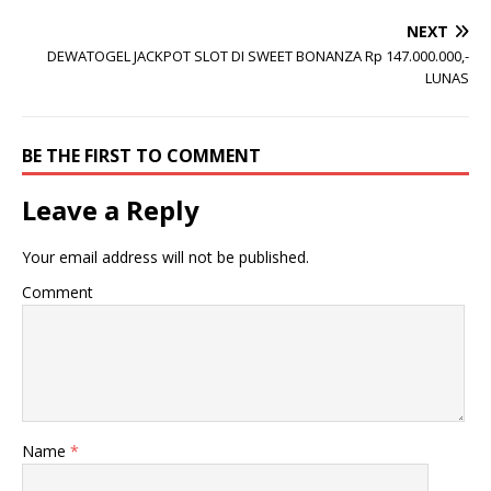
NEXT
DEWATOGEL JACKPOT SLOT DI SWEET BONANZA Rp 147.000.000,-
LUNAS
BE THE FIRST TO COMMENT
Leave a Reply
Your email address will not be published.
Comment
Name
*