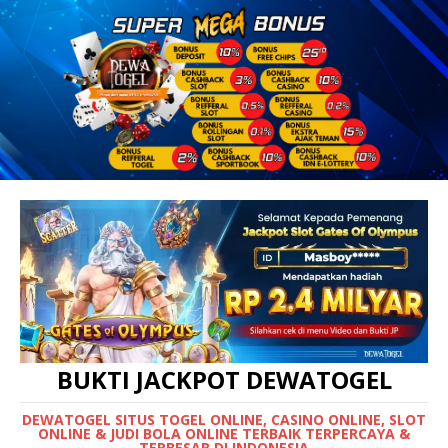
BUKTI JACKPOT DEWATOGEL
DEWATOGEL SITUS TOGEL ONLINE, CASINO ONLINE, SLOT
ONLINE & JUDI BOLA ONLINE TERBAIK TERPERCAYA &
TERBESAR DI INDONESIA