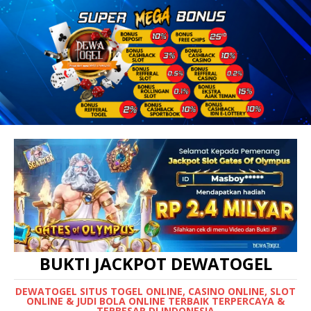
BUKTI JACKPOT DEWATOGEL
DEWATOGEL SITUS TOGEL ONLINE, CASINO ONLINE, SLOT
ONLINE & JUDI BOLA ONLINE TERBAIK TERPERCAYA &
TERBESAR DI INDONESIA