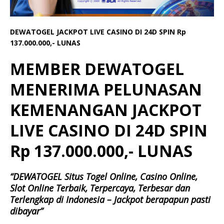
DEWATOGEL JACKPOT LIVE CASINO DI 24D SPIN Rp
137.000.000,- LUNAS
MEMBER DEWATOGEL
MENERIMA PELUNASAN
KEMENANGAN JACKPOT
LIVE CASINO DI 24D SPIN
Rp 137.000.000,- LUNAS
“DEWATOGEL Situs Togel Online, Casino Online,
Slot Online Terbaik, Terpercaya, Terbesar dan
Terlengkap di Indonesia – Jackpot berapapun pasti
dibayar”