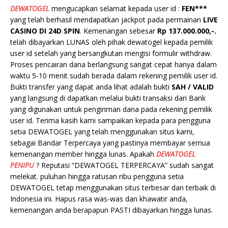
DEWATOGEL
mengucapkan selamat kepada user id :
FEN***
yang telah berhasil mendapatkan jackpot pada permainan
LIVE
CASINO DI 24D SPIN
. Kemenangan sebesar
Rp 137.000.000,-.
telah dibayarkan LUNAS oleh pihak dewatogel kepada pemilik
user id setelah yang bersangkutan mengisi formulir withdraw.
Proses pencairan dana berlangsung sangat cepat hanya dalam
waktu 5-10 menit sudah berada dalam rekening pemilik user id.
Bukti transfer yang dapat anda lihat adalah bukti
SAH / VALID
yang langsung di dapatkan melalui bukti transaksi dari Bank
yang digunakan untuk pengiriman dana pada rekening pemilik
user id. Terima kasih kami sampaikan kepada para pengguna
setia DEWATOGEL yang telah menggunakan situs kami,
sebagai Bandar Terpercaya yang pastinya membayar semua
kemenangan member hingga lunas. Apakah
DEWATOGEL
PENIPU
? Reputasi “DEWATOGEL TERPERCAYA” sudah sangat
melekat. puluhan hingga ratusan ribu pengguna setia
DEWATOGEL tetap menggunakan situs terbesar dan terbaik di
Indonesia ini. Hapus rasa was-was dan khawatir anda,
kemenangan anda berapapun PASTI dibayarkan hingga lunas.