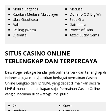
Mobile Legends
Medusa
Kutukan Medusa Multiplayer
Domino QQ Big Win
Ultra Gatotkaca
Sirus Gila
Bali
Gatotkaca
Keliling Jakarta
Power of Odin
Djakarta
Aztec Lucky Gems
SITUS CASINO ONLINE
TERLENGKAP DAN TERPERCAYA
Dewatogel sebagai bandar judi online terbaik dan terlengkap di
indonesia juga menghadirkan berbagai permainan Casino
Online Lengkap dari IDNLIVE yang dapat di mainkan secara
LIVE dimana saja dan kapan saja. Permainan Casino Online
yang di hadirkan di dewatogel meliputi :
24
Suwit
Roulette
Samgong