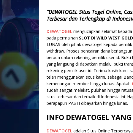
“DEWATOGEL Situs Togel Online, Casi
Terbesar dan Terlengkap di Indonesi
DEWATOGEL
mengucapkan selamat kepada u
pada permainan
SLOT DI WILD WEST GOLD
LUNAS oleh pihak dewatogel kepada pemilik u
withdraw. Proses pencairan dana berlangsu
berada dalam rekening pemilik user id. Bukti 
yang langsung di dapatkan melalui bukti tra
rekening pemilik user id. Terima kasih ka
telah menggunakan situs kami, sebagai Ba
kemenangan member hingga lunas. Apakah
sudah sangat melekat. puluhan hingga rat
situs terbesar dan terbaik di Indonesia ini
berapapun PASTI dibayarkan hingga lunas.
INFO DEWATOGEL YANG 
DEWATOGEL
adalah Situs Online Terpercaya