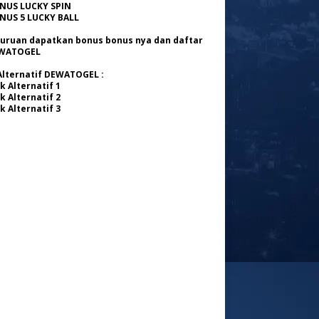
NUS LUCKY SPIN
NUS 5 LUCKY BALL
uruan dapatkan bonus bonus nya dan daftar
EWATOGEL
Alternatif
DEWATOGEL
:
k Alternatif 1
k Alternatif 2
k Alternatif 3