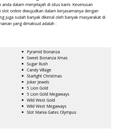
nda dalam menjelajah di situs kami. Keseriusan
lot online diwujudkan dalam kerjasamanya dengan
yang juga sudah banyak dikenal oleh banyak masyarakat di
mainan yang dimaksud adalah :
Pyramid Bonanza
Sweet Bonanza Xmas
Sugar Rush
Candy Village
Starlight Christmas
Joker Jewels
5 Lion Gold
5 Lion Gold Megaways
Wild West Gold
Wild West Megaways
Slot Mania Gates Olympus