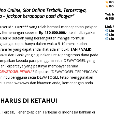
BO
BO
no Online, Slot Online Terbaik, Terpercaya,
Yuk b
a – Jackpot berapapun pasti dibayar”
di D
ser id :
TON***
yang telah berhasil mendapatkan jackpot
Link 
Lin
.
Kemenangan sebesar
Rp 130.600.000,-.
telah dibayarkan
Lin
ser id setelah yang bersangkutan mengisi formulir
Lin
ng sangat cepat hanya dalam waktu 5-10 menit sudah
transfer yang dapat anda lihat adalah bukti
SAH / VALID
nsaksi dari Bank yang digunakan untuk pengiriman dana pada
mi sampaikan kepada para pengguna setia DEWATOGEL yang
ndar Terpercaya yang pastinya membayar semua
DEWATOGEL PENIPU
? Reputasi “DEWATOGEL TERPERCAYA”
usan ribu pengguna setia DEWATOGEL tetap menggunakan
. Hapus rasa was-was dan khawatir anda, kemenangan anda
HARUS DI KETAHUI
, Terbaik, Terlengkap dan Terbesar di Indonesia bahkan di