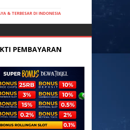
YA & TERBESAR DI INDONESIA
KTI PEMBAYARAN