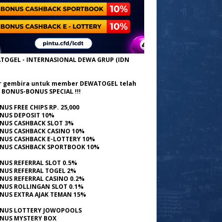
TOGEL - INTERNASIONAL DEWA GRUP (IDN
r gembira untuk member DEWATOGEL telah
r
BONUS-BONUS SPECIAL
!!!
US FREE CHIPS RP. 25,000
NUS DEPOSIT 10%
NUS CASHBACK SLOT 3%
NUS CASHBACK CASINO 10%
NUS CASHBACK E-LOTTERY 10%
NUS CASHBACK SPORTBOOK 10%
NUS REFERRAL SLOT 0.5%
NUS REFERRAL TOGEL 2%
NUS REFERRAL CASINO 0.2%
NUS ROLLINGAN SLOT 0.1%
NUS EXTRA AJAK TEMAN 15%
NUS LOTTERY JOWOPOOLS
NUS MYSTERY BOX