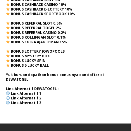
BONUS CASHBACK CASINO 10%
BONUS CASHBACK E-LOTTERY 10%
BONUS CASHBACK SPORTBOOK 10%
BONUS REFERRAL SLOT 0.5%
BONUS REFERRAL TOGEL 2%
BONUS REFERRAL CASINO 0.2%
BONUS ROLLINGAN SLOT 0.1%
BONUS EXTRA AJAK TEMAN 15%
BONUS LOTTERY JOWOPOOLS
BONUS MYSTERY BOX
BONUS LUCKY SPIN
BONUS 5 LUCKY BALL
Yuk buruan dapatkan bonus bonus nya dan daftar di
DEWATOGEL
Link Alternatif
DEWATOGEL
:
Link Alternatif 1
Link Alternatif 2
Link Alternatif 3
Copyright © 2026 | WordPress Theme by
MH Themes