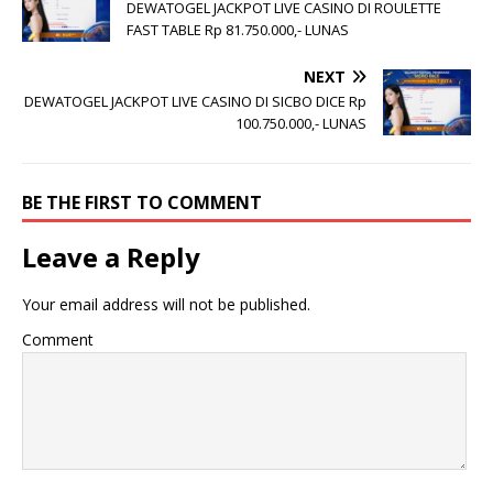
DEWATOGEL JACKPOT LIVE CASINO DI ROULETTE
FAST TABLE Rp 81.750.000,- LUNAS
NEXT
DEWATOGEL JACKPOT LIVE CASINO DI SICBO DICE Rp
100.750.000,- LUNAS
BE THE FIRST TO COMMENT
Leave a Reply
Your email address will not be published.
Comment