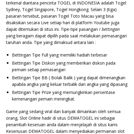
terkenal diantara pencinta TOGEL di INDONESIA adalah Togel
Sydney, Togel Singapore, Togel Hongkong. Selain 3 (tiga)
pasaran tersebut, pasaran Togel Toto Macau yang bisa
disaksikan secara Live setiap hari di platform Youtube juga
dapat ditemukan di situs ini. Tipe-tipe pasangan /
bettingan
yang beragam dapat dipilih pada saat melakukan pemasangan
taruhan anda. Tipe yang dimaksud antara lain :
Bettingan Tipe Full yang memiliki hadiah terbesar
Bettingan Tipe Diskon yang memberikan diskon pada
pemain setiap pemasangan
Bettingan Tipe BB ( Bolak Balik ) yang dapat dimenangkan
apabila angka yang keluar terbalik dari angka yang dipasang
Bettingan Tipe Prize yang memungkinkan persentase
kemenangan pemain meningkat.
Game yang sedang viral dan banyak dimainkan oleh semua
orang, Slot Online hadir di situs DEWATOGEL ini sebagai
penambah keseruan anda dalam menjelajah di situs kami.
Keseriusan DEWATOGEL dalam menyediakan permainan slot