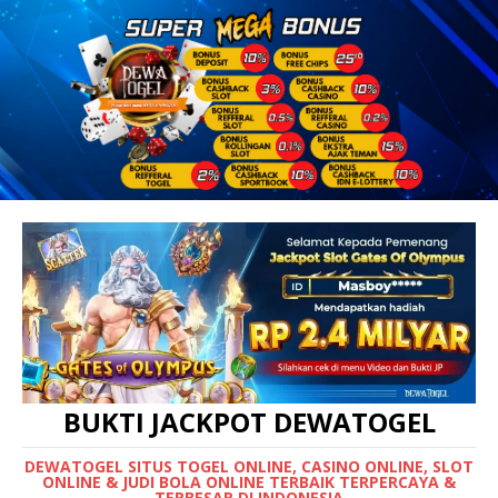
BUKTI JACKPOT DEWATOGEL
DEWATOGEL SITUS TOGEL ONLINE, CASINO ONLINE, SLOT
ONLINE & JUDI BOLA ONLINE TERBAIK TERPERCAYA &
TERBESAR DI INDONESIA