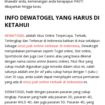
khawatir anda, kemenangan anda berapapun PASTI
dibayarkan hingga lunas.
INFO DEWATOGEL YANG HARUS DI
KETAHUI
DEWATOGEL
adalah Situs Online Terpercaya, Terbaik,
Terlengkap dan Terbesar di Indonesia bahkan di Asia sekalipun.
Sebagai
situs judi online terbesar di Indonesia
, Dewatogel
menyediakan permainan seperti Togel online, Slot online,
Sportsbook dan juga Live Casino atau yang biasa dikenal
dengan nama
casino online
(kasino online). Fitur-fitur yang
cukup mudah digunakan juga tersedia dalam situs ini, salah
satunya adalah
one for all
yaitu cukup hanya dengan 1 (satu )
User ID saja, anda sudah dapat menjelajahi semua permainan
yang ada di
situs judi online terbaik di Indonesia
ini.
DEWATOGEL hadir dengan pasaran-pasaran yang cukup
lengkap. Pasaran yang hadir ada pasaran 3D, pasaran 4D,
pasaran WILD 4D, dan juga pasaran 5D. Pasaran 4D, yang