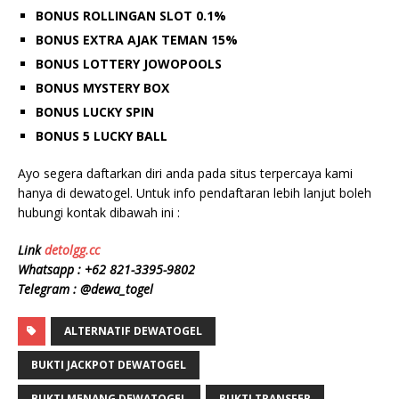
BONUS ROLLINGAN SLOT 0.1%
BONUS EXTRA AJAK TEMAN 15%
BONUS LOTTERY JOWOPOOLS
BONUS MYSTERY BOX
BONUS LUCKY SPIN
BONUS 5 LUCKY BALL
Ayo segera daftarkan diri anda pada situs terpercaya kami
hanya di dewatogel. Untuk info pendaftaran lebih lanjut boleh
hubungi kontak dibawah ini :
Link
detolgg.cc
Whatsapp :
+62 8
21-3395-9802
Telegram : @dewa_togel
ALTERNATIF DEWATOGEL
BUKTI JACKPOT DEWATOGEL
BUKTI MENANG DEWATOGEL
BUKTI TRANSFER