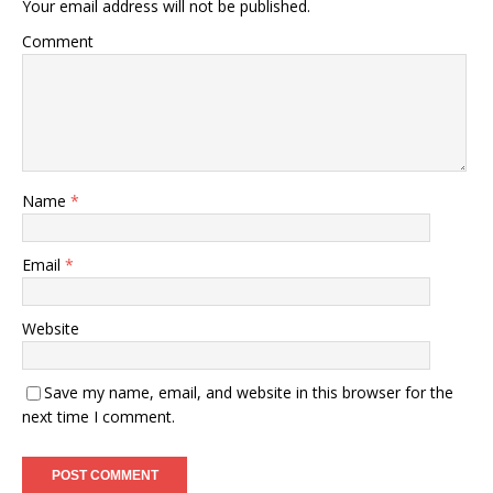
Your email address will not be published.
Comment
Name
*
Email
*
Website
Save my name, email, and website in this browser for the
next time I comment.