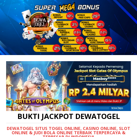
BUKTI JACKPOT DEWATOGEL
DEWATOGEL SITUS TOGEL ONLINE, CASINO ONLINE, SLOT
ONLINE & JUDI BOLA ONLINE TERBAIK TERPERCAYA &
TERBESAR DI INDONESIA