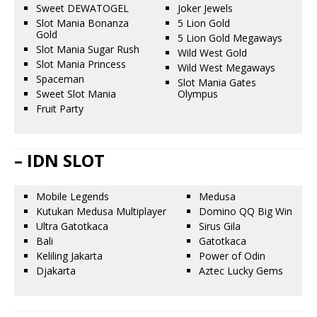
Sweet DEWATOGEL
Joker Jewels
Slot Mania Bonanza
5 Lion Gold
Gold
5 Lion Gold Megaways
Slot Mania Sugar Rush
Wild West Gold
Slot Mania Princess
Wild West Megaways
Spaceman
Slot Mania Gates
Sweet Slot Mania
Olympus
Fruit Party
– IDN SLOT
Mobile Legends
Medusa
Kutukan Medusa Multiplayer
Domino QQ Big Win
Ultra Gatotkaca
Sirus Gila
Bali
Gatotkaca
Keliling Jakarta
Power of Odin
Djakarta
Aztec Lucky Gems