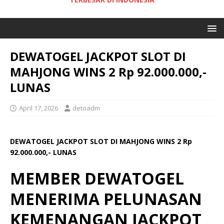
DEWATOGEL JACKPOT SLOT DI
MAHJONG WINS 2 Rp 92.000.000,-
LUNAS
April 17, 2026
detoadm
DEWATOGEL JACKPOT SLOT DI MAHJONG WINS 2 Rp
92.000.000,- LUNAS
MEMBER DEWATOGEL
MENERIMA PELUNASAN
KEMENANGAN JACKPOT