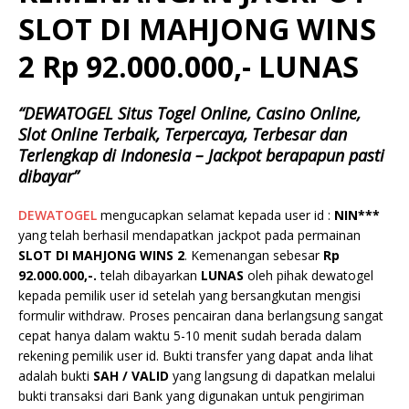
SLOT DI MAHJONG WINS
2 Rp 92.000.000,- LUNAS
“DEWATOGEL Situs Togel Online, Casino Online,
Slot Online Terbaik, Terpercaya, Terbesar dan
Terlengkap di Indonesia – Jackpot berapapun pasti
dibayar”
DEWATOGEL
mengucapkan selamat kepada user id :
NIN***
yang telah berhasil mendapatkan jackpot pada permainan
SLOT DI MAHJONG WINS 2
. Kemenangan sebesar
Rp
92.000.000,-.
telah dibayarkan
LUNAS
oleh pihak dewatogel
kepada pemilik user id setelah yang bersangkutan mengisi
formulir withdraw. Proses pencairan dana berlangsung sangat
cepat hanya dalam waktu 5-10 menit sudah berada dalam
rekening pemilik user id. Bukti transfer yang dapat anda lihat
adalah bukti
SAH / VALID
yang langsung di dapatkan melalui
bukti transaksi dari Bank yang digunakan untuk pengiriman