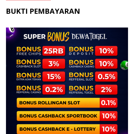
BUKTI PEMBAYARAN