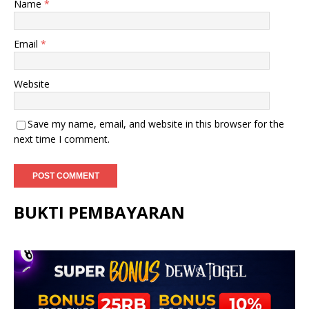
Name
*
Email
*
Website
Save my name, email, and website in this browser for the
next time I comment.
BUKTI PEMBAYARAN