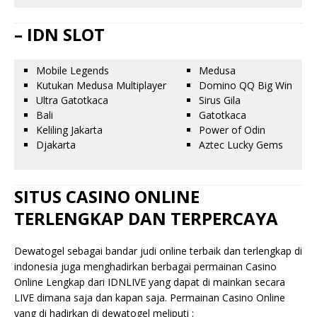
– IDN SLOT
Mobile Legends
Medusa
Kutukan Medusa Multiplayer
Domino QQ Big Win
Ultra Gatotkaca
Sirus Gila
Bali
Gatotkaca
Keliling Jakarta
Power of Odin
Djakarta
Aztec Lucky Gems
SITUS CASINO ONLINE
TERLENGKAP DAN TERPERCAYA
Dewatogel sebagai bandar judi online terbaik dan terlengkap di
indonesia juga menghadirkan berbagai permainan Casino
Online Lengkap dari IDNLIVE yang dapat di mainkan secara
LIVE dimana saja dan kapan saja. Permainan Casino Online
yang di hadirkan di dewatogel meliputi :