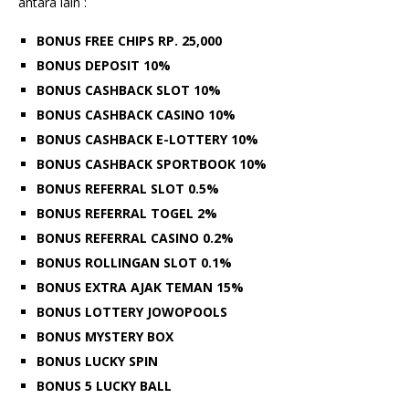
antara lain :
BONUS FREE CHIPS RP. 25,000
BONUS DEPOSIT 10%
BONUS CASHBACK SLOT 10%
BONUS CASHBACK CASINO 10%
BONUS CASHBACK E-LOTTERY 10%
BONUS CASHBACK SPORTBOOK 10%
BONUS REFERRAL SLOT 0.5%
BONUS REFERRAL TOGEL 2%
BONUS REFERRAL CASINO 0.2%
BONUS ROLLINGAN SLOT 0.1%
BONUS EXTRA AJAK TEMAN 15%
BONUS LOTTERY JOWOPOOLS
BONUS MYSTERY BOX
BONUS LUCKY SPIN
BONUS 5 LUCKY BALL