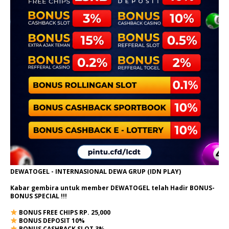
DEWATOGEL - INTERNASIONAL DEWA GRUP (IDN PLAY)
Kabar gembira untuk member DEWATOGEL telah Hadir
BONUS-
BONUS SPECIAL
!!!
BONUS FREE CHIPS RP. 25,000
BONUS DEPOSIT 10%
BONUS CASHBACK SLOT 3%