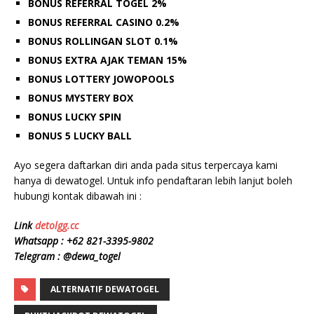
BONUS REFERRAL TOGEL 2%
BONUS REFERRAL CASINO 0.2%
BONUS ROLLINGAN SLOT 0.1%
BONUS EXTRA AJAK TEMAN 15%
BONUS LOTTERY JOWOPOOLS
BONUS MYSTERY BOX
BONUS LUCKY SPIN
BONUS 5 LUCKY BALL
Ayo segera daftarkan diri anda pada situs terpercaya kami
hanya di dewatogel. Untuk info pendaftaran lebih lanjut boleh
hubungi kontak dibawah ini :
Link
detolgg.cc
Whatsapp :
+62 8
21-3395-9802
Telegram : @dewa_togel
ALTERNATIF DEWATOGEL