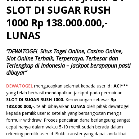
SLOT DI SUGAR RUSH
1000 Rp 138.000.000,-
LUNAS
“DEWATOGEL Situs Togel Online, Casino Online,
Slot Online Terbaik, Terpercaya, Terbesar dan
Terlengkap di Indonesia – Jackpot berapapun pasti
dibayar”
DEWATOGEL
mengucapkan selamat kepada user id :
ACI***
yang telah berhasil mendapatkan jackpot pada permainan
SLOT DI SUGAR RUSH 1000.
Kemenangan sebesar
Rp
138.000.000,-.
telah dibayarkan
LUNAS
oleh pihak dewatogel
kepada pemilik user id setelah yang bersangkutan mengisi
formulir withdraw. Proses pencairan dana berlangsung sangat
cepat hanya dalam waktu 5-10 menit sudah berada dalam
rekening pemilik user id. Bukti transfer yang dapat anda lihat