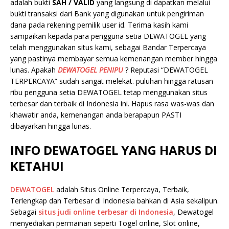
adalah bukti
SAH / VALID
yang langsung di dapatkan melalui
bukti transaksi dari Bank yang digunakan untuk pengiriman
dana pada rekening pemilik user id. Terima kasih kami
sampaikan kepada para pengguna setia DEWATOGEL yang
telah menggunakan situs kami, sebagai Bandar Terpercaya
yang pastinya membayar semua kemenangan member hingga
lunas. Apakah
DEWATOGEL PENIPU
? Reputasi “DEWATOGEL
TERPERCAYA” sudah sangat melekat. puluhan hingga ratusan
ribu pengguna setia DEWATOGEL tetap menggunakan situs
terbesar dan terbaik di Indonesia ini. Hapus rasa was-was dan
khawatir anda, kemenangan anda berapapun PASTI
dibayarkan hingga lunas.
INFO DEWATOGEL YANG HARUS DI
KETAHUI
DEWATOGEL
adalah Situs Online Terpercaya, Terbaik,
Terlengkap dan Terbesar di Indonesia bahkan di Asia sekalipun.
Sebagai
situs judi online terbesar di Indonesia
, Dewatogel
menyediakan permainan seperti Togel online, Slot online,