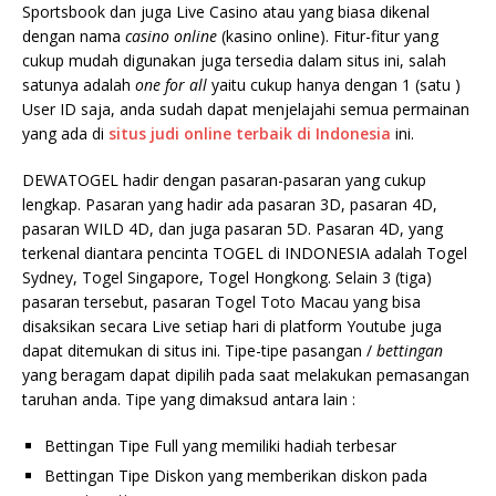
Sportsbook dan juga Live Casino atau yang biasa dikenal
dengan nama
casino online
(kasino online). Fitur-fitur yang
cukup mudah digunakan juga tersedia dalam situs ini, salah
satunya adalah
one for all
yaitu cukup hanya dengan 1 (satu )
User ID saja, anda sudah dapat menjelajahi semua permainan
yang ada di
situs judi online terbaik di Indonesia
ini.
DEWATOGEL hadir dengan pasaran-pasaran yang cukup
lengkap. Pasaran yang hadir ada pasaran 3D, pasaran 4D,
pasaran WILD 4D, dan juga pasaran 5D. Pasaran 4D, yang
terkenal diantara pencinta TOGEL di INDONESIA adalah Togel
Sydney, Togel Singapore, Togel Hongkong. Selain 3 (tiga)
pasaran tersebut, pasaran Togel Toto Macau yang bisa
disaksikan secara Live setiap hari di platform Youtube juga
dapat ditemukan di situs ini. Tipe-tipe pasangan /
bettingan
yang beragam dapat dipilih pada saat melakukan pemasangan
taruhan anda. Tipe yang dimaksud antara lain :
Bettingan Tipe Full yang memiliki hadiah terbesar
Bettingan Tipe Diskon yang memberikan diskon pada