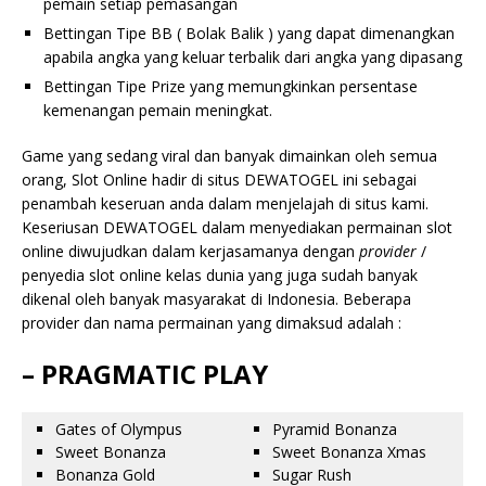
pemain setiap pemasangan
Bettingan Tipe BB ( Bolak Balik ) yang dapat dimenangkan
apabila angka yang keluar terbalik dari angka yang dipasang
Bettingan Tipe Prize yang memungkinkan persentase
kemenangan pemain meningkat.
Game yang sedang viral dan banyak dimainkan oleh semua
orang, Slot Online hadir di situs DEWATOGEL ini sebagai
penambah keseruan anda dalam menjelajah di situs kami.
Keseriusan DEWATOGEL dalam menyediakan permainan slot
online diwujudkan dalam kerjasamanya dengan
provider
/
penyedia slot online kelas dunia yang juga sudah banyak
dikenal oleh banyak masyarakat di Indonesia. Beberapa
provider dan nama permainan yang dimaksud adalah :
– PRAGMATIC PLAY
Gates of Olympus
Pyramid Bonanza
Sweet Bonanza
Sweet Bonanza Xmas
Bonanza Gold
Sugar Rush