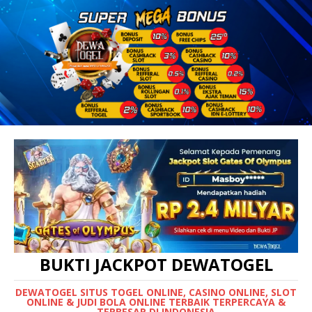
BUKTI JACKPOT DEWATOGEL
DEWATOGEL SITUS TOGEL ONLINE, CASINO ONLINE, SLOT
ONLINE & JUDI BOLA ONLINE TERBAIK TERPERCAYA &
TERBESAR DI INDONESIA