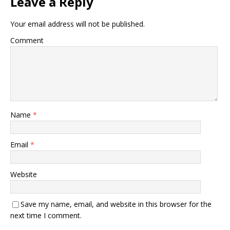
Leave a Reply
Your email address will not be published.
Comment
Name
*
Email
*
Website
Save my name, email, and website in this browser for the
next time I comment.