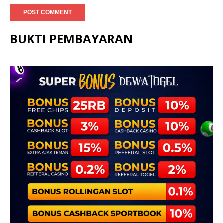
BUKTI PEMBAYARAN