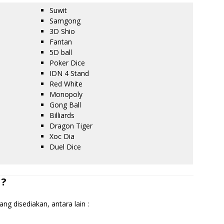
Suwit
Samgong
3D Shio
Fantan
5D ball
Poker Dice
IDN 4 Stand
Red White
Monopoly
Gong Ball
Billiards
Dragon Tiger
Xoc Dia
Duel Dice
 ?
 disediakan, antara lain :