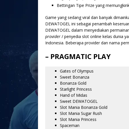
Bettingan Tipe Prize yang memungki
Game yang sedang viral dan banyak dimainkan
DEWATOGEL ini sebagai penambah keseruan a
DEWATOGEL dalam menyediakan permainan s
provider
/ penyedia slot online kelas dunia 
Indonesia. Beberapa provider dan nama per
– PRAGMATIC PLAY
Gates of Olympus
Sweet Bonanza
Bonanza Gold
Starlight Princess
Hand of Midas
Sweet DEWATOGEL
Slot Mania Bonanza Gold
Slot Mania Sugar Rush
Slot Mania Princess
Spaceman