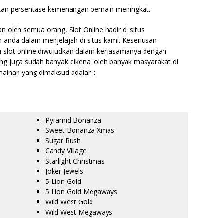
nkan persentase kemenangan pemain meningkat.
 oleh semua orang, Slot Online hadir di situs
nda dalam menjelajah di situs kami. Keseriusan
lot online diwujudkan dalam kerjasamanya dengan
yang juga sudah banyak dikenal oleh banyak masyarakat di
mainan yang dimaksud adalah :
Pyramid Bonanza
Sweet Bonanza Xmas
Sugar Rush
Candy Village
Starlight Christmas
Joker Jewels
5 Lion Gold
5 Lion Gold Megaways
Wild West Gold
Wild West Megaways