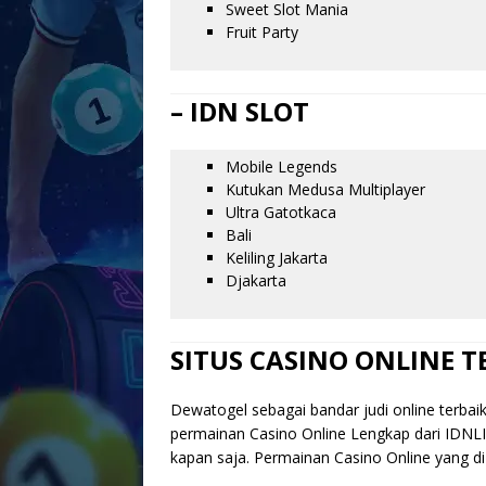
Sweet Slot Mania
Fruit Party
– IDN SLOT
Mobile Legends
Kutukan Medusa Multiplayer
Ultra Gatotkaca
Bali
Keliling Jakarta
Djakarta
SITUS CASINO ONLINE 
Dewatogel sebagai bandar judi online terbai
permainan Casino Online Lengkap dari IDNLI
kapan saja. Permainan Casino Online yang di 