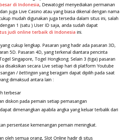
besar di Indonesia
, Dewatogel menyediakan permainan
k dan juga Live Casino atau yang biasa dikenal dengan nama
g cukup mudah digunakan juga tersedia dalam situs ini, salah
dengan 1 (satu ) User ID saja, anda sudah dapat
itus judi online terbaik di Indonesia
ini.
ang cukup lengkap. Pasaran yang hadir ada pasaran 3D,
ran 5D. Pasaran 4D, yang terkenal diantara pencinta
gel Singapore, Togel Hongkong. Selain 3 (tiga) pasaran
a disaksikan secara Live setiap hari di platform Youtube
pasangan /
bettingan
yang beragam dapat dipilih pada saat
ng dimaksud antara lain :
ah terbesar
an diskon pada pemain setiap pemasangan
 dapat dimenangkan apabila angka yang keluar terbalik dari
nkan persentase kemenangan pemain meningkat.
 oleh semua orang, Slot Online hadir di situs