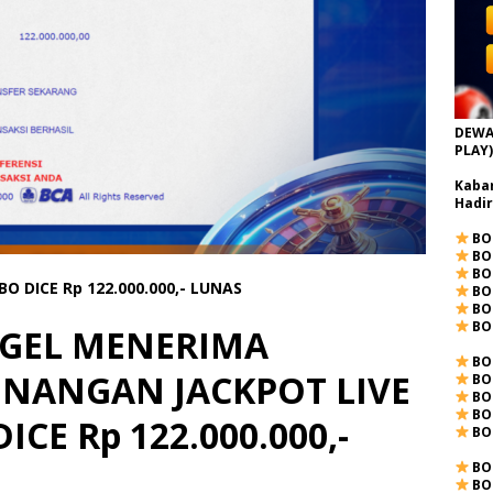
DEWA
PLAY)
Kaba
Hadi
BON
BO
BO
O DICE Rp 122.000.000,- LUNAS
BO
BO
BO
GEL MENERIMA
BO
NANGAN JACKPOT LIVE
BO
BO
BO
ICE Rp 122.000.000,-
BO
BO
BO