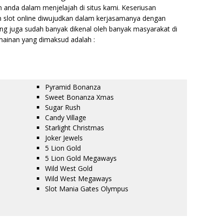
nda dalam menjelajah di situs kami. Keseriusan
lot online diwujudkan dalam kerjasamanya dengan
yang juga sudah banyak dikenal oleh banyak masyarakat di
mainan yang dimaksud adalah :
Pyramid Bonanza
Sweet Bonanza Xmas
Sugar Rush
Candy Village
Starlight Christmas
Joker Jewels
5 Lion Gold
5 Lion Gold Megaways
Wild West Gold
Wild West Megaways
Slot Mania Gates Olympus