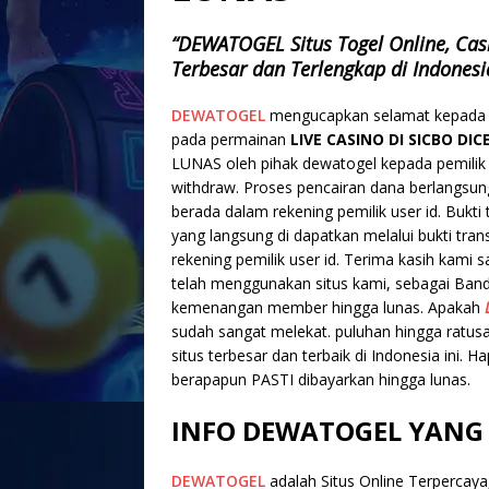
“DEWATOGEL Situs Togel Online, Casi
Terbesar dan Terlengkap di Indonesi
DEWATOGEL
mengucapkan selamat kepada u
pada permainan
LIVE CASINO DI SICBO DIC
LUNAS oleh pihak dewatogel kepada pemilik u
withdraw. Proses pencairan dana berlangsu
berada dalam rekening pemilik user id. Bukti 
yang langsung di dapatkan melalui bukti tra
rekening pemilik user id. Terima kasih ka
telah menggunakan situs kami, sebagai Ba
kemenangan member hingga lunas. Apakah
sudah sangat melekat. puluhan hingga rat
situs terbesar dan terbaik di Indonesia ini
berapapun PASTI dibayarkan hingga lunas.
INFO DEWATOGEL YANG 
DEWATOGEL
adalah Situs Online Terpercaya