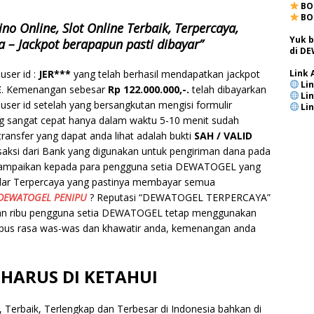
BO
BO
no Online, Slot Online Terbaik, Terpercaya,
Yuk b
a – Jackpot berapapun pasti dibayar”
di D
ser id :
JER***
yang telah berhasil mendapatkan jackpot
Link 
Lin
E
. Kemenangan sebesar
Rp 122.000.000,-.
telah dibayarkan
Lin
ser id setelah yang bersangkutan mengisi formulir
Lin
ng sangat cepat hanya dalam waktu 5-10 menit sudah
transfer yang dapat anda lihat adalah bukti
SAH / VALID
nsaksi dari Bank yang digunakan untuk pengiriman dana pada
mi sampaikan kepada para pengguna setia DEWATOGEL yang
ndar Terpercaya yang pastinya membayar semua
DEWATOGEL PENIPU
? Reputasi “DEWATOGEL TERPERCAYA”
usan ribu pengguna setia DEWATOGEL tetap menggunakan
. Hapus rasa was-was dan khawatir anda, kemenangan anda
HARUS DI KETAHUI
, Terbaik, Terlengkap dan Terbesar di Indonesia bahkan di