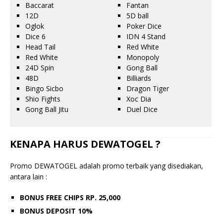
Baccarat
Fantan
12D
5D ball
Oglok
Poker Dice
Dice 6
IDN 4 Stand
Head Tail
Red White
Red White
Monopoly
24D Spin
Gong Ball
48D
Billiards
Bingo Sicbo
Dragon Tiger
Shio Fights
Xoc Dia
Gong Ball Jitu
Duel Dice
KENAPA HARUS DEWATOGEL ?
Promo DEWATOGEL adalah promo terbaik yang disediakan,
antara lain :
BONUS FREE CHIPS RP. 25,000
BONUS DEPOSIT 10%