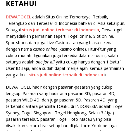
KETAHUI
DEWATOGEL
adalah Situs Online Terpercaya, Terbaik,
Terlengkap dan Terbesar di Indonesia bahkan di Asia sekalipun.
Sebagai
situs jud
i
online terbesar di Indonesia
, Dewatogel
menyediakan permainan seperti Togel online, Slot online,
Sportsbook dan juga Live Casino atau yang biasa dikenal
dengan nama
casino online
(kasino online). Fitur-fitur yang
cukup mudah digunakan juga tersedia dalam situs ini, salah
satunya adalah
one for all
yaitu cukup hanya dengan 1 (satu )
User ID saja, anda sudah dapat menjelajahi semua permainan
yang ada di
situs judi online terbaik di Indonesia
ini.
DEWATOGEL hadir dengan pasaran-pasaran yang cukup
lengkap. Pasaran yang hadir ada pasaran 3D, pasaran 4D,
pasaran WILD 4D, dan juga pasaran 5D. Pasaran 4D, yang
terkenal diantara pencinta TOGEL di INDONESIA adalah Togel
Sydney, Togel Singapore, Togel Hongkong. Selain 3 (tiga)
pasaran tersebut, pasaran Togel Toto Macau yang bisa
disaksikan secara Live setiap hari di platform Youtube juga