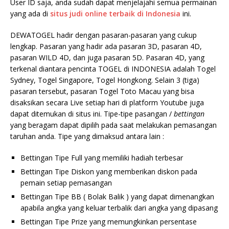
User ID saja, anda sudah dapat menjelajahi semua permainan
yang ada di
situs judi online terbaik di Indonesia
ini.
DEWATOGEL hadir dengan pasaran-pasaran yang cukup
lengkap. Pasaran yang hadir ada pasaran 3D, pasaran 4D,
pasaran WILD 4D, dan juga pasaran 5D. Pasaran 4D, yang
terkenal diantara pencinta TOGEL di INDONESIA adalah Togel
Sydney, Togel Singapore, Togel Hongkong. Selain 3 (tiga)
pasaran tersebut, pasaran Togel Toto Macau yang bisa
disaksikan secara Live setiap hari di platform Youtube juga
dapat ditemukan di situs ini. Tipe-tipe pasangan /
bettingan
yang beragam dapat dipilih pada saat melakukan pemasangan
taruhan anda. Tipe yang dimaksud antara lain :
Bettingan Tipe Full yang memiliki hadiah terbesar
Bettingan Tipe Diskon yang memberikan diskon pada
pemain setiap pemasangan
Bettingan Tipe BB ( Bolak Balik ) yang dapat dimenangkan
apabila angka yang keluar terbalik dari angka yang dipasang
Bettingan Tipe Prize yang memungkinkan persentase