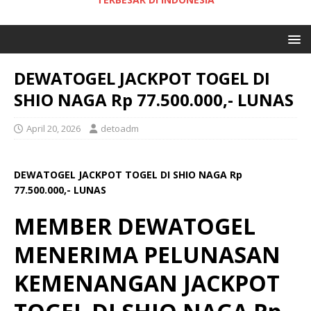
DEWATOGEL JACKPOT TOGEL DI
SHIO NAGA Rp 77.500.000,- LUNAS
April 20, 2026
detoadm
DEWATOGEL JACKPOT TOGEL DI SHIO NAGA Rp
77.500.000,- LUNAS
MEMBER DEWATOGEL
MENERIMA PELUNASAN
KEMENANGAN JACKPOT