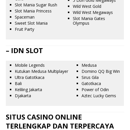
5 Lion Gold Megaways
Slot Mania Sugar Rush
Wild West Gold
Slot Mania Princess
Wild West Megaways
Spaceman
Slot Mania Gates
Sweet Slot Mania
Olympus
Fruit Party
– IDN SLOT
Mobile Legends
Medusa
Kutukan Medusa Multiplayer
Domino QQ Big Win
Ultra Gatotkaca
Sirus Gila
Bali
Gatotkaca
Keliling Jakarta
Power of Odin
Djakarta
Aztec Lucky Gems
SITUS CASINO ONLINE
TERLENGKAP DAN TERPERCAYA