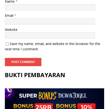
Name
*
Email
*
Website
Save my name, email, and website in this browser for the
next time I comment.
BUKTI PEMBAYARAN