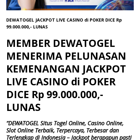
DEWATOGEL JACKPOT LIVE CASINO di POKER DICE Rp
99.000.000,- LUNAS
MEMBER DEWATOGEL
MENERIMA PELUNASAN
KEMENANGAN JACKPOT
LIVE CASINO di POKER
DICE Rp 99.000.000,-
LUNAS
“DEWATOGEL Situs Togel Online, Casino Online,
Slot Online Terbaik, Terpercaya, Terbesar dan
Terlengkap di Indonesia – Jackpot berapapun pasti