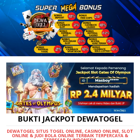
BUKTI JACKPOT DEWATOGEL
DEWATOGEL SITUS TOGEL ONLINE, CASINO ONLINE, SLOT
ONLINE & JUDI BOLA ONLINE TERBAIK TERPERCAYA &
TERBESAR DI INDONESIA