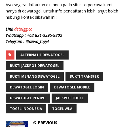
Ayo segera daftarkan diri anda pada situs terpercaya kami
hanya di dewatogel. Untuk info pendaftaran lebih lanjut boleh
hubungi kontak dibawah ini :
Link
detolgg.cc
Whatsapp :
+62 8
21-3395-9802
Telegram : @dewa_togel
ALTERNATIF DEWATOGEL
BUKTI JACKPOT DEWATOGEL
BUKTI MENANG DEWATOGEL
BUKTI TRANSFER
DEWATOGEL LOGIN
DEWATOGEL MOBILE
DEWATOGEL PENIPU
JACKPOT TOGEL
TOGEL INDONESIA
TOGEL WLA
PREVIOUS