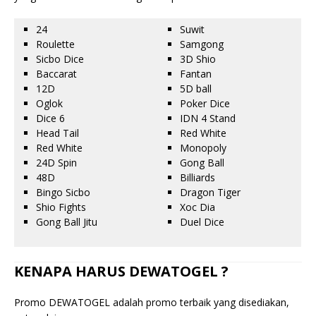
24
Suwit
Roulette
Samgong
Sicbo Dice
3D Shio
Baccarat
Fantan
12D
5D ball
Oglok
Poker Dice
Dice 6
IDN 4 Stand
Head Tail
Red White
Red White
Monopoly
24D Spin
Gong Ball
48D
Billiards
Bingo Sicbo
Dragon Tiger
Shio Fights
Xoc Dia
Gong Ball Jitu
Duel Dice
KENAPA HARUS DEWATOGEL ?
Promo DEWATOGEL adalah promo terbaik yang disediakan,