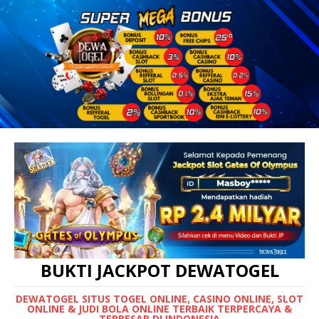
BUKTI JACKPOT DEWATOGEL
DEWATOGEL SITUS TOGEL ONLINE, CASINO ONLINE, SLOT
ONLINE & JUDI BOLA ONLINE TERBAIK TERPERCAYA &
TERBESAR DI INDONESIA