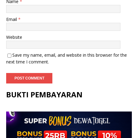
Name
*
Email
*
Website
Save my name, email, and website in this browser for the
next time I comment.
BUKTI PEMBAYARAN