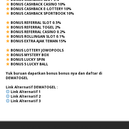
BONUS CASHBACK CASINO 10%
BONUS CASHBACK E-LOTTERY 10%
BONUS CASHBACK SPORTBOOK 10%
BONUS REFERRAL SLOT 0.5%
BONUS REFERRAL TOGEL 2%
BONUS REFERRAL CASINO 0.2%
BONUS ROLLINGAN SLOT 0.1%
BONUS EXTRA AJAK TEMAN 15%
BONUS LOTTERY JOWOPOOLS
BONUS MYSTERY BOX
BONUS LUCKY SPIN
BONUS 5 LUCKY BALL
Yuk buruan dapatkan bonus bonus nya dan daftar di
DEWATOGEL
Link Alternatif
DEWATOGEL
:
Link Alternatif 1
Link Alternatif 2
Link Alternatif 3
Copyright © 2026 | WordPress Theme by
MH Themes