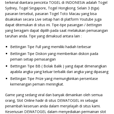
terkenal diantara pencinta TOGEL di INDONESIA adalah Togel
Sydney, Togel Singapore, Togel Hongkong. Selain 3 (tiga)
pasaran tersebut, pasaran Togel Toto Macau yang bisa
disaksikan secara Live setiap hari di platform Youtube juga
dapat ditemukan di situs ini. Tipe-tipe pasangan /
bettingan
yang beragam dapat dipilih pada saat melakukan pemasangan
taruhan anda. Tipe yang dimaksud antara lain :
Bettingan Tipe Full yang memiliki hadiah terbesar
Bettingan Tipe Diskon yang memberikan diskon pada
pemain setiap pemasangan
Bettingan Tipe BB ( Bolak Balik ) yang dapat dimenangkan
apabila angka yang keluar terbalik dari angka yang dipasang
Bettingan Tipe Prize yang memungkinkan persentase
kemenangan pemain meningkat.
Game yang sedang viral dan banyak dimainkan oleh semua
orang, Slot Online hadir di situs DEWATOGEL ini sebagai
penambah keseruan anda dalam menjelajah di situs kami.
Keseriusan DEWATOGEL dalam menyediakan permainan slot