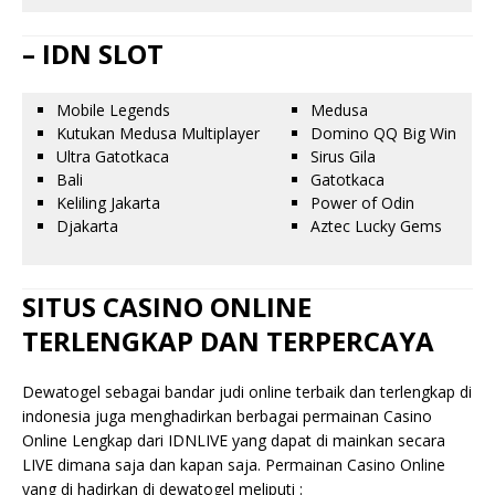
– IDN SLOT
Mobile Legends
Medusa
Kutukan Medusa Multiplayer
Domino QQ Big Win
Ultra Gatotkaca
Sirus Gila
Bali
Gatotkaca
Keliling Jakarta
Power of Odin
Djakarta
Aztec Lucky Gems
SITUS CASINO ONLINE
TERLENGKAP DAN TERPERCAYA
Dewatogel sebagai bandar judi online terbaik dan terlengkap di
indonesia juga menghadirkan berbagai permainan Casino
Online Lengkap dari IDNLIVE yang dapat di mainkan secara
LIVE dimana saja dan kapan saja. Permainan Casino Online
yang di hadirkan di dewatogel meliputi :