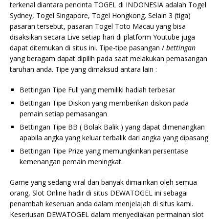
terkenal diantara pencinta TOGEL di INDONESIA adalah Togel
Sydney, Togel Singapore, Togel Hongkong. Selain 3 (tiga)
pasaran tersebut, pasaran Togel Toto Macau yang bisa
disaksikan secara Live setiap hari di platform Youtube juga
dapat ditemukan di situs ini. Tipe-tipe pasangan /
bettingan
yang beragam dapat dipilih pada saat melakukan pemasangan
taruhan anda. Tipe yang dimaksud antara lain :
Bettingan Tipe Full yang memiliki hadiah terbesar
Bettingan Tipe Diskon yang memberikan diskon pada
pemain setiap pemasangan
Bettingan Tipe BB ( Bolak Balik ) yang dapat dimenangkan
apabila angka yang keluar terbalik dari angka yang dipasang
Bettingan Tipe Prize yang memungkinkan persentase
kemenangan pemain meningkat.
Game yang sedang viral dan banyak dimainkan oleh semua
orang, Slot Online hadir di situs DEWATOGEL ini sebagai
penambah keseruan anda dalam menjelajah di situs kami.
Keseriusan DEWATOGEL dalam menyediakan permainan slot