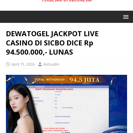
DEWATOGEL JACKPOT LIVE
CASINO DI SICBO DICE Rp
94.500.000,- LUNAS
April 15, 2026
detoadm