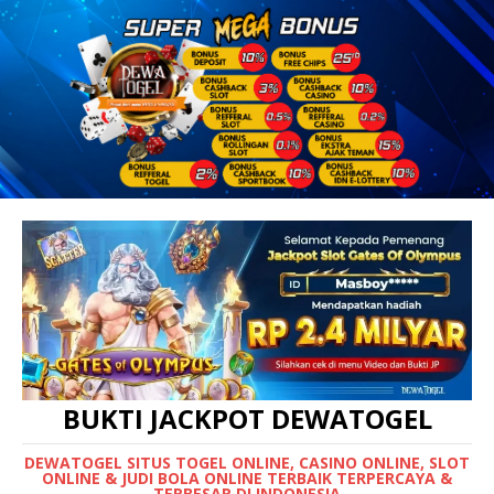
BUKTI JACKPOT DEWATOGEL
DEWATOGEL SITUS TOGEL ONLINE, CASINO ONLINE, SLOT
ONLINE & JUDI BOLA ONLINE TERBAIK TERPERCAYA &
TERBESAR DI INDONESIA