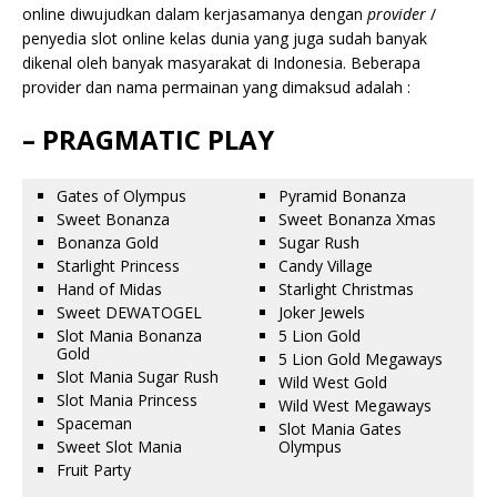
online diwujudkan dalam kerjasamanya dengan
provider
/
penyedia slot online kelas dunia yang juga sudah banyak
dikenal oleh banyak masyarakat di Indonesia. Beberapa
provider dan nama permainan yang dimaksud adalah :
– PRAGMATIC PLAY
Gates of Olympus
Pyramid Bonanza
Sweet Bonanza
Sweet Bonanza Xmas
Bonanza Gold
Sugar Rush
Starlight Princess
Candy Village
Hand of Midas
Starlight Christmas
Sweet DEWATOGEL
Joker Jewels
Slot Mania Bonanza
5 Lion Gold
Gold
5 Lion Gold Megaways
Slot Mania Sugar Rush
Wild West Gold
Slot Mania Princess
Wild West Megaways
Spaceman
Slot Mania Gates
Sweet Slot Mania
Olympus
Fruit Party