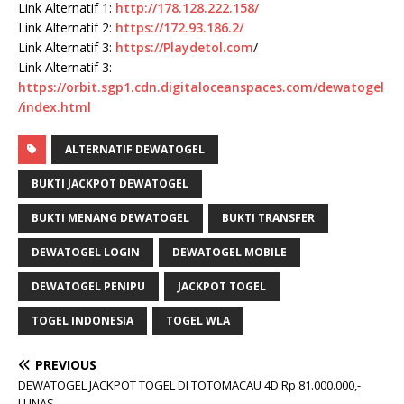
Link Alternatif 1:
http://178.128.222.158/
Link Alternatif 2:
https://172.93.186.2/
Link Alternatif 3:
https://
Playdetol.com
/
Link Alternatif 3:
https://orbit.sgp1.cdn.digitaloceanspaces.com/dewatogel
/index.html
ALTERNATIF DEWATOGEL
BUKTI JACKPOT DEWATOGEL
BUKTI MENANG DEWATOGEL
BUKTI TRANSFER
DEWATOGEL LOGIN
DEWATOGEL MOBILE
DEWATOGEL PENIPU
JACKPOT TOGEL
TOGEL INDONESIA
TOGEL WLA
PREVIOUS
DEWATOGEL JACKPOT TOGEL DI TOTOMACAU 4D Rp 81.000.000,-
LUNAS