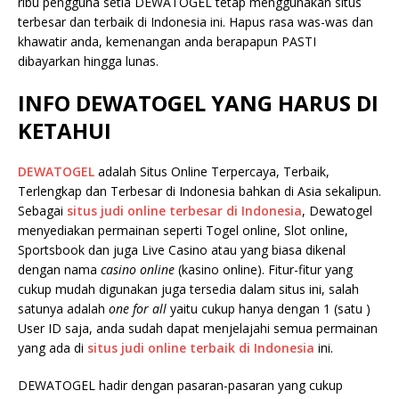
ribu pengguna setia DEWATOGEL tetap menggunakan situs
terbesar dan terbaik di Indonesia ini. Hapus rasa was-was dan
khawatir anda, kemenangan anda berapapun PASTI
dibayarkan hingga lunas.
INFO DEWATOGEL YANG HARUS DI
KETAHUI
DEWATOGEL
adalah Situs Online Terpercaya, Terbaik,
Terlengkap dan Terbesar di Indonesia bahkan di Asia sekalipun.
Sebagai
situs judi online terbesar di Indonesia
, Dewatogel
menyediakan permainan seperti Togel online, Slot online,
Sportsbook dan juga Live Casino atau yang biasa dikenal
dengan nama
casino online
(kasino online). Fitur-fitur yang
cukup mudah digunakan juga tersedia dalam situs ini, salah
satunya adalah
one for all
yaitu cukup hanya dengan 1 (satu )
User ID saja, anda sudah dapat menjelajahi semua permainan
yang ada di
situs judi online terbaik di Indonesia
ini.
DEWATOGEL hadir dengan pasaran-pasaran yang cukup