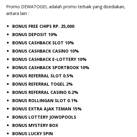
Promo DEWATOGEL adalah promo terbaik yang disediakan,
antara lain :
BONUS FREE CHIPS RP. 25,000
BONUS DEPOSIT 10%
BONUS CASHBACK SLOT 10%
BONUS CASHBACK CASINO 10%
BONUS CASHBACK E-LOTTERY 10%
BONUS CASHBACK SPORTBOOK 10%
BONUS REFERRAL SLOT 0.5%
BONUS REFERRAL TOGEL 2%
BONUS REFERRAL CASINO 0.2%
BONUS ROLLINGAN SLOT 0.1%
BONUS EXTRA AJAK TEMAN 15%
BONUS LOTTERY JOWOPOOLS
BONUS MYSTERY BOX
BONUS LUCKY SPIN