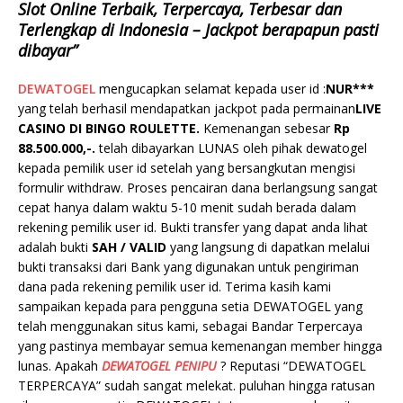
Slot Online Terbaik, Terpercaya, Terbesar dan
Terlengkap di Indonesia – Jackpot berapapun pasti
dibayar”
DEWATOGEL
mengucapkan selamat kepada user id :
NUR***
yang telah berhasil mendapatkan jackpot pada permainan
LIVE
CASINO DI BINGO ROULETTE.
Kemenangan sebesar
Rp
88.500.000,-.
telah dibayarkan LUNAS oleh pihak dewatogel
kepada pemilik user id setelah yang bersangkutan mengisi
formulir withdraw. Proses pencairan dana berlangsung sangat
cepat hanya dalam waktu 5-10 menit sudah berada dalam
rekening pemilik user id. Bukti transfer yang dapat anda lihat
adalah bukti
SAH / VALID
yang langsung di dapatkan melalui
bukti transaksi dari Bank yang digunakan untuk pengiriman
dana pada rekening pemilik user id. Terima kasih kami
sampaikan kepada para pengguna setia DEWATOGEL yang
telah menggunakan situs kami, sebagai Bandar Terpercaya
yang pastinya membayar semua kemenangan member hingga
lunas. Apakah
DEWATOGEL PENIPU
? Reputasi “DEWATOGEL
TERPERCAYA” sudah sangat melekat. puluhan hingga ratusan