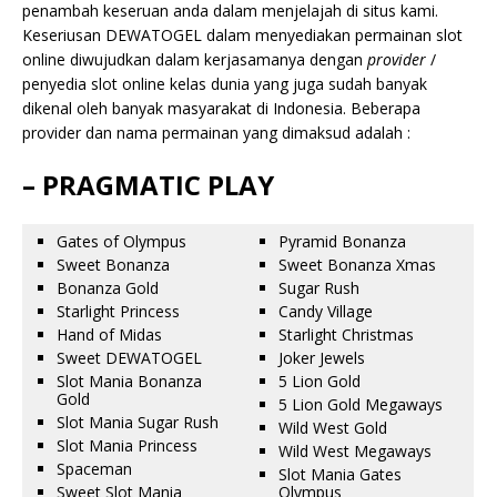
penambah keseruan anda dalam menjelajah di situs kami.
Keseriusan DEWATOGEL dalam menyediakan permainan slot
online diwujudkan dalam kerjasamanya dengan
provider
/
penyedia slot online kelas dunia yang juga sudah banyak
dikenal oleh banyak masyarakat di Indonesia. Beberapa
provider dan nama permainan yang dimaksud adalah :
– PRAGMATIC PLAY
Gates of Olympus
Pyramid Bonanza
Sweet Bonanza
Sweet Bonanza Xmas
Bonanza Gold
Sugar Rush
Starlight Princess
Candy Village
Hand of Midas
Starlight Christmas
Sweet DEWATOGEL
Joker Jewels
Slot Mania Bonanza
5 Lion Gold
Gold
5 Lion Gold Megaways
Slot Mania Sugar Rush
Wild West Gold
Slot Mania Princess
Wild West Megaways
Spaceman
Slot Mania Gates
Sweet Slot Mania
Olympus