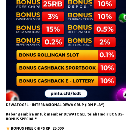
DEWATOGEL - INTERNASIONAL DEWA GRUP (IDN PLAY)
Kabar gembira untuk member DEWATOGEL telah Hadir
BONUS-
BONUS SPECIAL
!!!
BONUS FREE CHIPS RP. 25,000