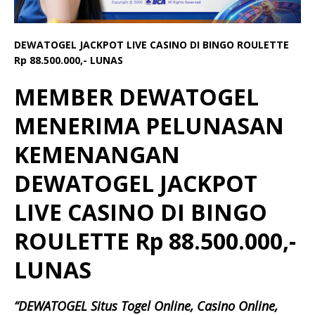
DEWATOGEL JACKPOT LIVE CASINO DI BINGO ROULETTE
Rp 88.500.000,- LUNAS
MEMBER DEWATOGEL
MENERIMA PELUNASAN
KEMENANGAN
DEWATOGEL JACKPOT
LIVE CASINO DI BINGO
ROULETTE Rp 88.500.000,-
LUNAS
“DEWATOGEL Situs Togel Online, Casino Online,