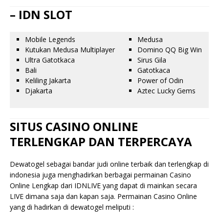
– IDN SLOT
Mobile Legends
Medusa
Kutukan Medusa Multiplayer
Domino QQ Big Win
Ultra Gatotkaca
Sirus Gila
Bali
Gatotkaca
Keliling Jakarta
Power of Odin
Djakarta
Aztec Lucky Gems
SITUS CASINO ONLINE
TERLENGKAP DAN TERPERCAYA
Dewatogel sebagai bandar judi online terbaik dan terlengkap di
indonesia juga menghadirkan berbagai permainan Casino
Online Lengkap dari IDNLIVE yang dapat di mainkan secara
LIVE dimana saja dan kapan saja. Permainan Casino Online
yang di hadirkan di dewatogel meliputi :