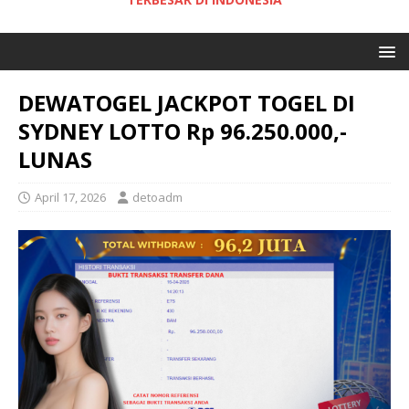
DEWATOGEL JACKPOT TOGEL DI
SYDNEY LOTTO Rp 96.250.000,-
LUNAS
April 17, 2026
detoadm