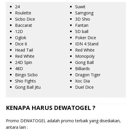
24
Suwit
Roulette
Samgong
Sicbo Dice
3D Shio
Baccarat
Fantan
12D
5D ball
Oglok
Poker Dice
Dice 6
IDN 4 Stand
Head Tail
Red White
Red White
Monopoly
24D Spin
Gong Ball
48D
Billiards
Bingo Sicbo
Dragon Tiger
Shio Fights
Xoc Dia
Gong Ball Jitu
Duel Dice
KENAPA HARUS DEWATOGEL ?
Promo DEWATOGEL adalah promo terbaik yang disediakan,
antara lain :