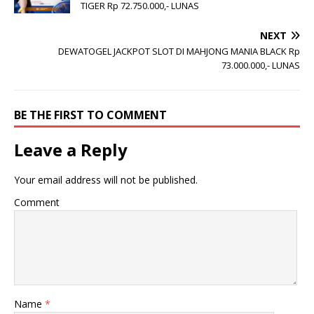
TIGER Rp 72.750.000,- LUNAS
NEXT
DEWATOGEL JACKPOT SLOT DI MAHJONG MANIA BLACK Rp
73.000.000,- LUNAS
BE THE FIRST TO COMMENT
Leave a Reply
Your email address will not be published.
Comment
Name
*