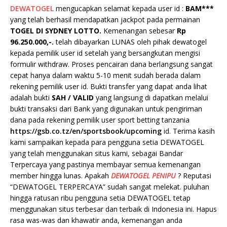
DEWATOGEL
mengucapkan selamat kepada user id :
BAM***
yang telah berhasil mendapatkan jackpot pada permainan
TOGEL DI SYDNEY LOTTO.
Kemenangan sebesar
Rp
96.250.000,-.
telah dibayarkan LUNAS oleh pihak dewatogel
kepada pemilik user id setelah yang bersangkutan mengisi
formulir withdraw. Proses pencairan dana berlangsung sangat
cepat hanya dalam waktu 5-10 menit sudah berada dalam
rekening pemilik user id. Bukti transfer yang dapat anda lihat
adalah bukti
SAH / VALID
yang langsung di dapatkan melalui
bukti transaksi dari Bank yang digunakan untuk pengiriman
dana pada rekening pemilik user sport betting tanzania
https://gsb.co.tz/en/sportsbook/upcoming
id. Terima kasih
kami sampaikan kepada para pengguna setia DEWATOGEL
yang telah menggunakan situs kami, sebagai Bandar
Terpercaya yang pastinya membayar semua kemenangan
member hingga lunas. Apakah
DEWATOGEL PENIPU
? Reputasi
“DEWATOGEL TERPERCAYA” sudah sangat melekat. puluhan
hingga ratusan ribu pengguna setia DEWATOGEL tetap
menggunakan situs terbesar dan terbaik di Indonesia ini. Hapus
rasa was-was dan khawatir anda, kemenangan anda