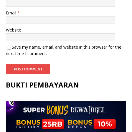
Email
*
Website
Save my name, email, and website in this browser for the
next time I comment.
BUKTI PEMBAYARAN