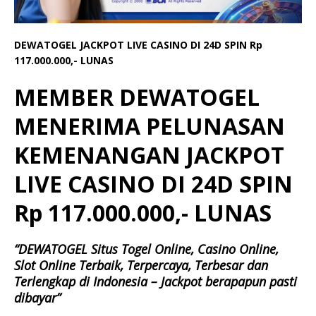
DEWATOGEL JACKPOT LIVE CASINO DI 24D SPIN Rp
117.000.000,- LUNAS
MEMBER DEWATOGEL
MENERIMA PELUNASAN
KEMENANGAN JACKPOT
LIVE CASINO DI 24D SPIN
Rp 117.000.000,- LUNAS
“DEWATOGEL Situs Togel Online, Casino Online,
Slot Online Terbaik, Terpercaya, Terbesar dan
Terlengkap di Indonesia – Jackpot berapapun pasti
dibayar”