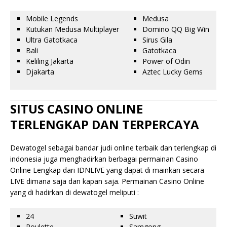
Mobile Legends
Medusa
Kutukan Medusa Multiplayer
Domino QQ Big Win
Ultra Gatotkaca
Sirus Gila
Bali
Gatotkaca
Keliling Jakarta
Power of Odin
Djakarta
Aztec Lucky Gems
SITUS CASINO ONLINE
TERLENGKAP DAN TERPERCAYA
Dewatogel sebagai bandar judi online terbaik dan terlengkap di
indonesia juga menghadirkan berbagai permainan Casino
Online Lengkap dari IDNLIVE yang dapat di mainkan secara
LIVE dimana saja dan kapan saja. Permainan Casino Online
yang di hadirkan di dewatogel meliputi :
24
Suwit
Roulette
Samgong