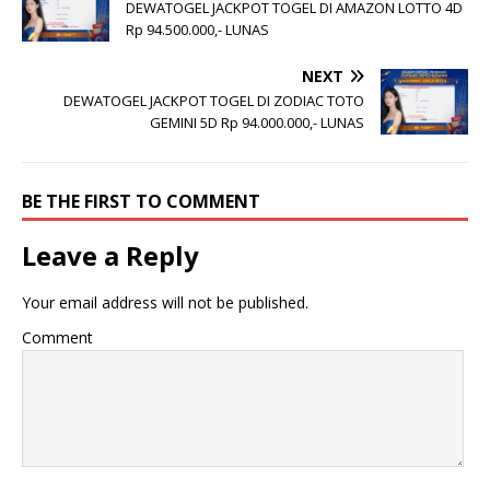
DEWATOGEL JACKPOT TOGEL DI AMAZON LOTTO 4D
Rp 94.500.000,- LUNAS
NEXT
DEWATOGEL JACKPOT TOGEL DI ZODIAC TOTO
GEMINI 5D Rp 94.000.000,- LUNAS
BE THE FIRST TO COMMENT
Leave a Reply
Your email address will not be published.
Comment