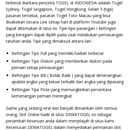
terkenal diantara pencinta TOGEL di INDONESIA adalah Togel
Sydney, Togel Singapore, Togel Hongkong. Selain 3 (tiga)
pasaran tersebut, pasaran Togel Toto Macau yang bisa
disaksikan secara Live setiap hari di platform Youtube juga
dapat ditemukan di situs ini. Tipe-tipe pasangan /
bettingan
yang beragam dapat dipilih pada saat melakukan pemasangan
taruhan anda. Tipe yang dimaksud antara lain :
Bettingan Tipe Full yang memiliki hadiah terbesar
Bettingan Tipe Diskon yang memberikan diskon pada
pemain setiap pemasangan
Bettingan Tipe BB ( Bolak Balik ) yang dapat dimenangkan
apabila angka yang keluar terbalik dari angka yang dipasang
Bettingan Tipe Prize yang memungkinkan persentase
kemenangan pemain meningkat.
Game yang sedang viral dan banyak dimainkan oleh semua
orang, Slot Online hadir di situs DEWATOGEL ini sebagai
penambah keseruan anda dalam menjelajah di situs kami.
Keseriusan DEWATOGEL dalam menyediakan permainan slot