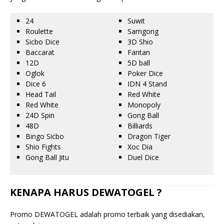
24
Suwit
Roulette
Samgong
Sicbo Dice
3D Shio
Baccarat
Fantan
12D
5D ball
Oglok
Poker Dice
Dice 6
IDN 4 Stand
Head Tail
Red White
Red White
Monopoly
24D Spin
Gong Ball
48D
Billiards
Bingo Sicbo
Dragon Tiger
Shio Fights
Xoc Dia
Gong Ball Jitu
Duel Dice
KENAPA HARUS DEWATOGEL ?
Promo DEWATOGEL adalah promo terbaik yang disediakan,