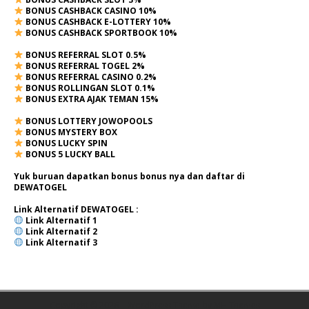
BONUS CASHBACK CASINO 10%
BONUS CASHBACK E-LOTTERY 10%
BONUS CASHBACK SPORTBOOK 10%
BONUS REFERRAL SLOT 0.5%
BONUS REFERRAL TOGEL 2%
BONUS REFERRAL CASINO 0.2%
BONUS ROLLINGAN SLOT 0.1%
BONUS EXTRA AJAK TEMAN 15%
BONUS LOTTERY JOWOPOOLS
BONUS MYSTERY BOX
BONUS LUCKY SPIN
BONUS 5 LUCKY BALL
Yuk buruan dapatkan bonus bonus nya dan daftar di
DEWATOGEL
Link Alternatif
DEWATOGEL
:
Link Alternatif 1
Link Alternatif 2
Link Alternatif 3
Copyright © 2026 | WordPress Theme by
MH Themes