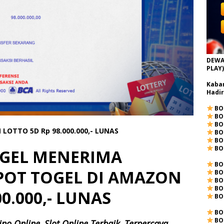
DEWA
PLAY)
Kaba
Hadi
BON
BO
BO
OTTO 5D Rp 98.000.000,- LUNAS
BO
BO
BO
GEL MENERIMA
BO
POT TOGEL DI AMAZON
BO
BO
BO
0.000,- LUNAS
BO
BO
BO
no Online, Slot Online Terbaik, Terpercaya,