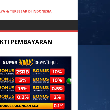
YA & TERBESAR DI INDONESIA
KTI PEMBAYARAN