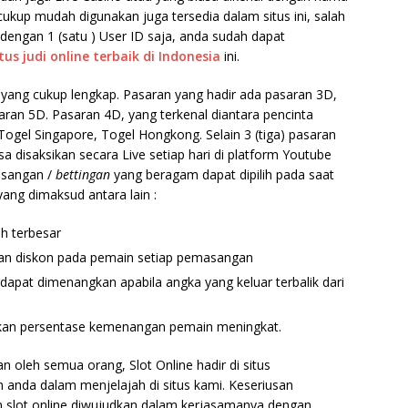
g cukup mudah digunakan juga tersedia dalam situs ini, salah
dengan 1 (satu ) User ID saja, anda sudah dapat
itus judi
online terbaik di Indonesia
ini.
ang cukup lengkap. Pasaran yang hadir ada pasaran 3D,
ran 5D. Pasaran 4D, yang terkenal diantara pencinta
gel Singapore, Togel Hongkong. Selain 3 (tiga) pasaran
a disaksikan secara Live setiap hari di platform Youtube
pasangan /
bettingan
yang beragam dapat dipilih pada saat
ng dimaksud antara lain :
ah terbesar
an diskon pada pemain setiap pemasangan
 dapat dimenangkan apabila angka yang keluar terbalik dari
nkan persentase kemenangan pemain meningkat.
 oleh semua orang, Slot Online hadir di situs
nda dalam menjelajah di situs kami. Keseriusan
lot online diwujudkan dalam kerjasamanya dengan