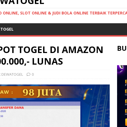
EWATOGEL
 ONLINE, SLOT ONLINE & JUDI BOLA ONLINE TERBAIK TERPERCA
ATOGEL
POT TOGEL DI AMAZON
BU
0.000,- LUNAS
ot DEWATOGEL
0