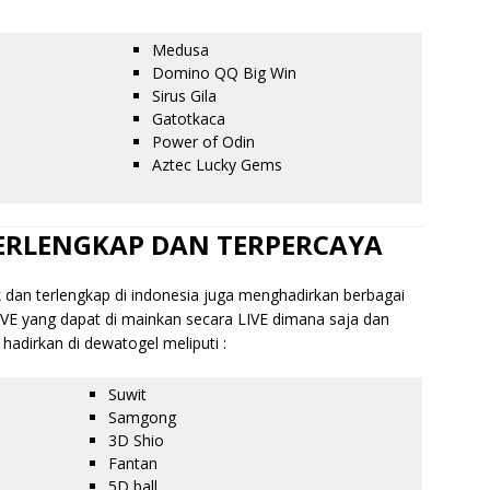
Medusa
Domino QQ Big Win
Sirus Gila
Gatotkaca
Power of Odin
Aztec Lucky Gems
TERLENGKAP DAN TERPERCAYA
k dan terlengkap di indonesia juga menghadirkan berbagai
VE yang dapat di mainkan secara LIVE dimana saja dan
hadirkan di dewatogel meliputi :
Suwit
Samgong
3D Shio
Fantan
5D ball