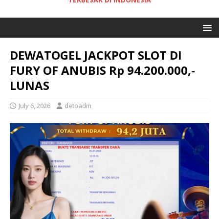
DEWATOGEL JACKPOT SLOT DI
FURY OF ANUBIS Rp 94.200.000,-
LUNAS
July 6, 2026
detoadm