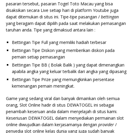
pasaran tersebut, pasaran Togel Toto Macau yang bisa
disaksikan secara Live setiap hari di platform Youtube juga
dapat ditemukan di situs ini. Tipe-tipe pasangan /
bettingan
yang beragam dapat dipilih pada saat melakukan pemasangan
taruhan anda. Tipe yang dimaksud antara lain :
Bettingan Tipe Full yang memiliki hadiah terbesar
Bettingan Tipe Diskon yang memberikan diskon pada
pemain setiap pemasangan
Bettingan Tipe BB ( Bolak Balik ) yang dapat dimenangkan
apabila angka yang keluar terbalik dari angka yang dipasang
Bettingan Tipe Prize yang memungkinkan persentase
kemenangan pemain meningkat.
Game yang sedang viral dan banyak dimainkan oleh semua
orang, Slot Online hadir di situs DEWATOGEL ini sebagai
penambah keseruan anda dalam menjelajah di situs kami.
Keseriusan DEWATOGEL dalam menyediakan permainan slot
online diwujudkan dalam kerjasamanya dengan
provider
/
penyedia slot online kelas dunia yang juga sudah banyak