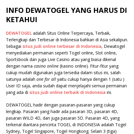
INFO DEWATOGEL YANG HARUS DI
KETAHUI
DEWATOGEL
adalah Situs Online Terpercaya, Terbaik,
Terlengkap dan Terbesar di Indonesia bahkan di Asia sekalipun.
Sebagai
situs judi online terbesar di Indonesia
, Dewatogel
menyediakan permainan seperti Togel online, Slot online,
Sportsbook dan juga Live Casino atau yang biasa dikenal
dengan nama
casino online
(kasino online). Fitur-fitur yang
cukup mudah digunakan juga tersedia dalam situs ini, salah
satunya adalah
one for all
yaitu cukup hanya dengan 1 (satu )
User ID saja, anda sudah dapat menjelajahi semua permainan
yang ada di
situs judi online terbaik di Indonesia
ini.
DEWATOGEL hadir dengan pasaran-pasaran yang cukup
lengkap. Pasaran yang hadir ada pasaran 3D, pasaran 4D,
pasaran WILD 4D, dan juga pasaran 5D. Pasaran 4D, yang
terkenal diantara pencinta TOGEL di INDONESIA adalah Togel
Sydney, Togel Singapore, Togel Hongkong. Selain 3 (tiga)