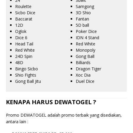
24
Suwit
Roulette
Samgong
Sicbo Dice
3D Shio
Baccarat
Fantan
12D
5D ball
Oglok
Poker Dice
Dice 6
IDN 4 Stand
Head Tail
Red White
Red White
Monopoly
24D Spin
Gong Ball
48D
Billiards
Bingo Sicbo
Dragon Tiger
Shio Fights
Xoc Dia
Gong Ball Jitu
Duel Dice
KENAPA HARUS DEWATOGEL ?
Promo DEWATOGEL adalah promo terbaik yang disediakan,
antara lain :