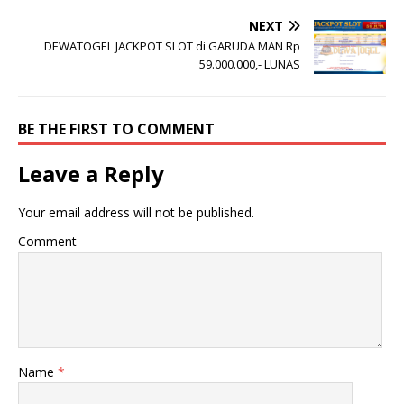
NEXT
DEWATOGEL JACKPOT SLOT di GARUDA MAN Rp
59.000.000,- LUNAS
BE THE FIRST TO COMMENT
Leave a Reply
Your email address will not be published.
Comment
Name
*