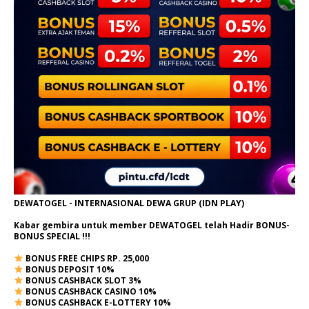
DEWATOGEL - INTERNASIONAL DEWA GRUP (IDN PLAY)
Kabar gembira untuk member DEWATOGEL telah Hadir
BONUS-
BONUS SPECIAL
!!!
BONUS FREE CHIPS RP. 25,000
BONUS DEPOSIT 10%
BONUS CASHBACK SLOT 3%
BONUS CASHBACK CASINO 10%
BONUS CASHBACK E-LOTTERY 10%