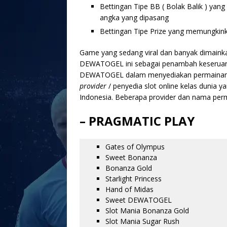
Bettingan Tipe BB ( Bolak Balik ) yang
angka yang dipasang
Bettingan Tipe Prize yang memungki
Game yang sedang viral dan banyak dimainkan
DEWATOGEL ini sebagai penambah keseruan a
DEWATOGEL dalam menyediakan permainan s
provider
/ penyedia slot online kelas dunia 
Indonesia. Beberapa provider dan nama per
– PRAGMATIC PLAY
Gates of Olympus
Sweet Bonanza
Bonanza Gold
Starlight Princess
Hand of Midas
Sweet DEWATOGEL
Slot Mania Bonanza Gold
Slot Mania Sugar Rush