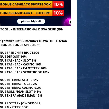
TOGEL - INTERNASIONAL DEWA GRUP (IDN
r gembira untuk member DEWATOGEL telah
r
BONUS-BONUS SPECIAL
!!!
US FREE CHIPS RP. 25,000
NUS DEPOSIT 10%
NUS CASHBACK SLOT 3%
NUS CASHBACK CASINO 10%
NUS CASHBACK E-LOTTERY 10%
NUS CASHBACK SPORTBOOK 10%
NUS REFERRAL SLOT 0.5%
NUS REFERRAL TOGEL 2%
NUS REFERRAL CASINO 0.2%
NUS ROLLINGAN SLOT 0.1%
NUS EXTRA AJAK TEMAN 15%
NUS LOTTERY JOWOPOOLS
NUS MYSTERY BOX