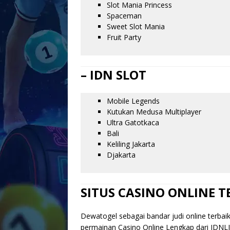
Slot Mania Princess
Spaceman
Sweet Slot Mania
Fruit Party
– IDN SLOT
Mobile Legends
Kutukan Medusa Multiplayer
Ultra Gatotkaca
Bali
Keliling Jakarta
Djakarta
SITUS CASINO ONLINE 
Dewatogel sebagai bandar judi online terbai
permainan Casino Online Lengkap dari IDNLI