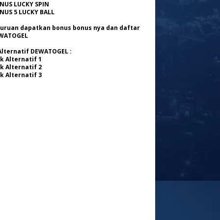
NUS LUCKY SPIN
NUS 5 LUCKY BALL
uruan dapatkan bonus bonus nya dan daftar
EWATOGEL
Alternatif
DEWATOGEL
:
k Alternatif 1
k Alternatif 2
k Alternatif 3