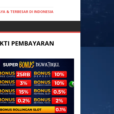
YA & TERBESAR DI INDONESIA
KTI PEMBAYARAN