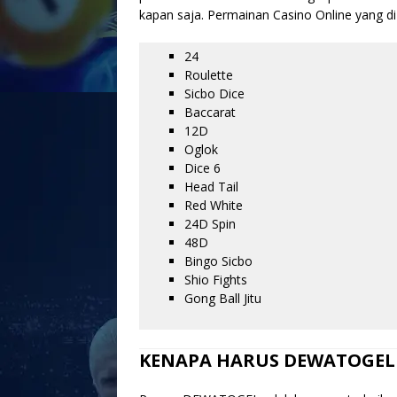
kapan saja. Permainan Casino Online yang di 
24
Roulette
Sicbo Dice
Baccarat
12D
Oglok
Dice 6
Head Tail
Red White
24D Spin
48D
Bingo Sicbo
Shio Fights
Gong Ball Jitu
KENAPA HARUS DEWATOGEL