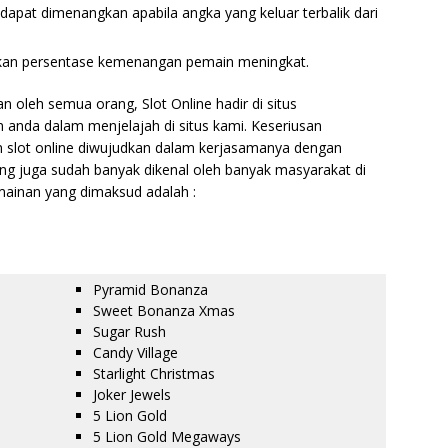
 dapat dimenangkan apabila angka yang keluar terbalik dari
nkan persentase kemenangan pemain meningkat.
 oleh semua orang, Slot Online hadir di situs
nda dalam menjelajah di situs kami. Keseriusan
lot online diwujudkan dalam kerjasamanya dengan
yang juga sudah banyak dikenal oleh banyak masyarakat di
mainan yang dimaksud adalah :
Pyramid Bonanza
Sweet Bonanza Xmas
Sugar Rush
Candy Village
Starlight Christmas
Joker Jewels
5 Lion Gold
5 Lion Gold Megaways