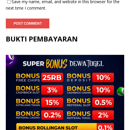
Save my name, email, and website in this browser for the
next time I comment.
BUKTI PEMBAYARAN