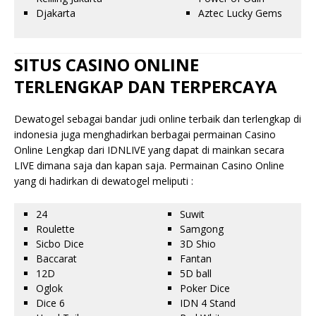
Djakarta
Aztec Lucky Gems
SITUS CASINO ONLINE
TERLENGKAP DAN TERPERCAYA
Dewatogel sebagai bandar judi online terbaik dan terlengkap di
indonesia juga menghadirkan berbagai permainan Casino
Online Lengkap dari IDNLIVE yang dapat di mainkan secara
LIVE dimana saja dan kapan saja. Permainan Casino Online
yang di hadirkan di dewatogel meliputi :
24
Suwit
Roulette
Samgong
Sicbo Dice
3D Shio
Baccarat
Fantan
12D
5D ball
Oglok
Poker Dice
Dice 6
IDN 4 Stand