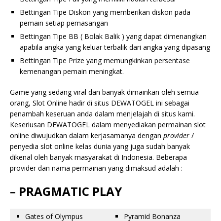
Bettingan Tipe Diskon yang memberikan diskon pada
pemain setiap pemasangan
Bettingan Tipe BB ( Bolak Balik ) yang dapat dimenangkan
apabila angka yang keluar terbalik dari angka yang dipasang
Bettingan Tipe Prize yang memungkinkan persentase
kemenangan pemain meningkat.
Game yang sedang viral dan banyak dimainkan oleh semua
orang, Slot Online hadir di situs DEWATOGEL ini sebagai
penambah keseruan anda dalam menjelajah di situs kami.
Keseriusan DEWATOGEL dalam menyediakan permainan slot
online diwujudkan dalam kerjasamanya dengan
provider
/
penyedia slot online kelas dunia yang juga sudah banyak
dikenal oleh banyak masyarakat di Indonesia. Beberapa
provider dan nama permainan yang dimaksud adalah :
– PRAGMATIC PLAY
Gates of Olympus
Pyramid Bonanza