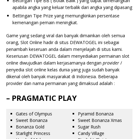
Bettingan Tipe BB ( Bolak Balik ) yang dapat dimenangkan
apabila angka yang keluar terbalik dari angka yang dipasang
Bettingan Tipe Prize yang memungkinkan persentase
kemenangan pemain meningkat.
Game yang sedang viral dan banyak dimainkan oleh semua
orang, Slot Online hadir di situs DEWATOGEL ini sebagai
penambah keseruan anda dalam menjelajah di situs kami.
Keseriusan DEWATOGEL dalam menyediakan permainan slot
online diwujudkan dalam kerjasamanya dengan
provider
/
penyedia slot online kelas dunia yang juga sudah banyak
dikenal oleh banyak masyarakat di Indonesia. Beberapa
provider dan nama permainan yang dimaksud adalah :
– PRAGMATIC PLAY
Gates of Olympus
Pyramid Bonanza
Sweet Bonanza
Sweet Bonanza Xmas
Bonanza Gold
Sugar Rush
Starlight Princess
Candy Village