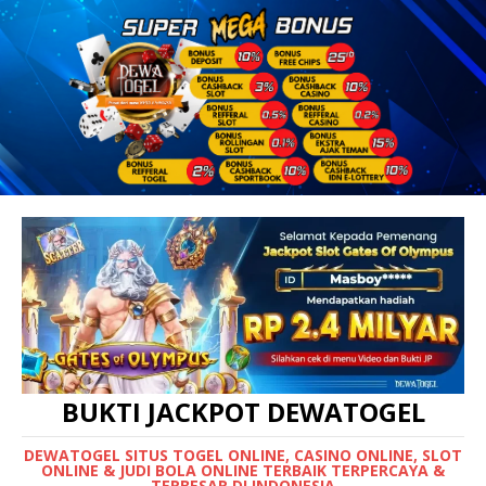
BUKTI JACKPOT DEWATOGEL
DEWATOGEL SITUS TOGEL ONLINE, CASINO ONLINE, SLOT
ONLINE & JUDI BOLA ONLINE TERBAIK TERPERCAYA &
TERBESAR DI INDONESIA