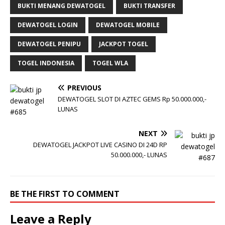
BUKTI MENANG DEWATOGEL
BUKTI TRANSFER
DEWATOGEL LOGIN
DEWATOGEL MOBILE
DEWATOGEL PENIPU
JACKPOT TOGEL
TOGEL INDONESIA
TOGEL WLA
PREVIOUS
DEWATOGEL SLOT DI AZTEC GEMS Rp 50.000.000,-
LUNAS
NEXT
DEWATOGEL JACKPOT LIVE CASINO DI 24D RP
50.000.000,- LUNAS
BE THE FIRST TO COMMENT
Leave a Reply