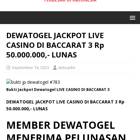
DEWATOGEL JACKPOT LIVE
CASINO DI BACCARAT 3 Rp
50.000.000,- LUNAS
September 14, 2023
detoadm
Bukti Jackpot Dewatogel LIVE CASINO DI BACCARAT 3
DEWATOGEL JACKPOT LIVE CASINO DI BACCARAT 3 Rp
50.000.000,- LUNAS
MEMBER DEWATOGEL
MENERIMA PELUNASAN