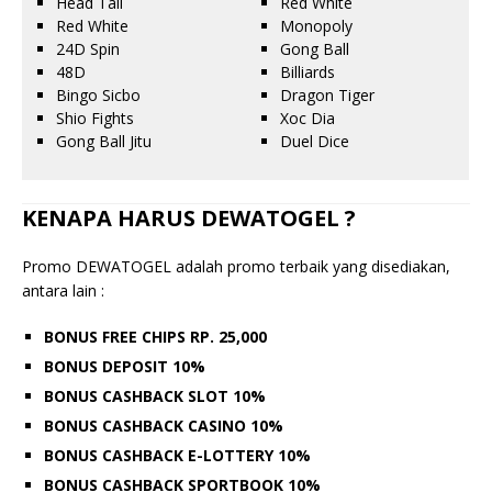
Head Tail
Red White
Red White
Monopoly
24D Spin
Gong Ball
48D
Billiards
Bingo Sicbo
Dragon Tiger
Shio Fights
Xoc Dia
Gong Ball Jitu
Duel Dice
KENAPA HARUS DEWATOGEL ?
Promo DEWATOGEL adalah promo terbaik yang disediakan,
antara lain :
BONUS FREE CHIPS RP. 25,000
BONUS DEPOSIT 10%
BONUS CASHBACK SLOT 10%
BONUS CASHBACK CASINO 10%
BONUS CASHBACK E-LOTTERY 10%
BONUS CASHBACK SPORTBOOK 10%