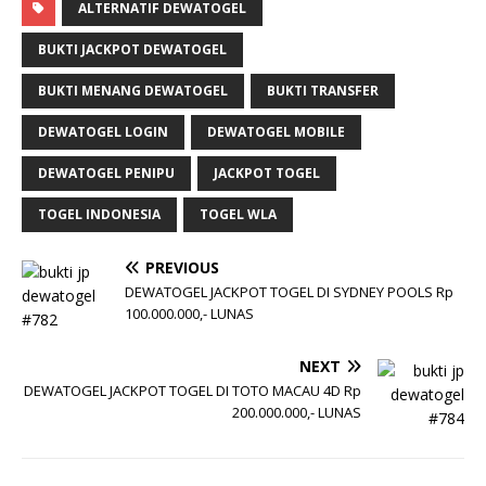
ALTERNATIF DEWATOGEL
BUKTI JACKPOT DEWATOGEL
BUKTI MENANG DEWATOGEL
BUKTI TRANSFER
DEWATOGEL LOGIN
DEWATOGEL MOBILE
DEWATOGEL PENIPU
JACKPOT TOGEL
TOGEL INDONESIA
TOGEL WLA
PREVIOUS
DEWATOGEL JACKPOT TOGEL DI SYDNEY POOLS Rp
100.000.000,- LUNAS
NEXT
DEWATOGEL JACKPOT TOGEL DI TOTO MACAU 4D Rp
200.000.000,- LUNAS