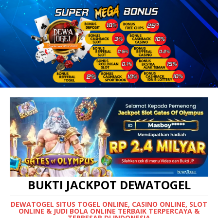
BUKTI JACKPOT DEWATOGEL
DEWATOGEL SITUS TOGEL ONLINE, CASINO ONLINE, SLOT
ONLINE & JUDI BOLA ONLINE TERBAIK TERPERCAYA &
TERBESAR DI INDONESIA