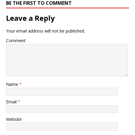
BE THE FIRST TO COMMENT
Leave a Reply
Your email address will not be published.
Comment
Name
*
Email
*
Website