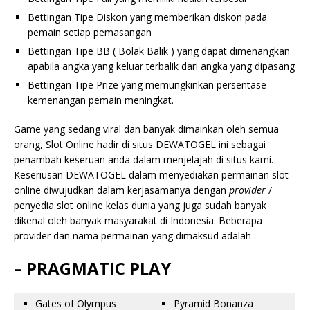
Bettingan Tipe Diskon yang memberikan diskon pada
pemain setiap pemasangan
Bettingan Tipe BB ( Bolak Balik ) yang dapat dimenangkan
apabila angka yang keluar terbalik dari angka yang dipasang
Bettingan Tipe Prize yang memungkinkan persentase
kemenangan pemain meningkat.
Game yang sedang viral dan banyak dimainkan oleh semua
orang, Slot Online hadir di situs DEWATOGEL ini sebagai
penambah keseruan anda dalam menjelajah di situs kami.
Keseriusan DEWATOGEL dalam menyediakan permainan slot
online diwujudkan dalam kerjasamanya dengan
provider
/
penyedia slot online kelas dunia yang juga sudah banyak
dikenal oleh banyak masyarakat di Indonesia. Beberapa
provider dan nama permainan yang dimaksud adalah :
– PRAGMATIC PLAY
Gates of Olympus
Pyramid Bonanza