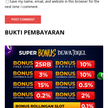
Save my name, email, and website in this browser for the
next time I comment.
BUKTI PEMBAYARAN