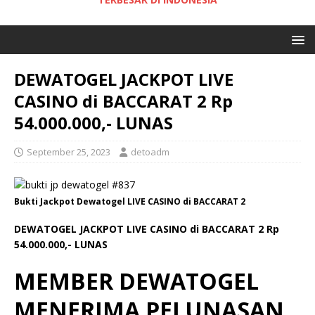
DEWATOGEL JACKPOT LIVE
CASINO di BACCARAT 2 Rp
54.000.000,- LUNAS
September 25, 2023
detoadm
Bukti Jackpot Dewatogel LIVE CASINO di BACCARAT 2
DEWATOGEL JACKPOT LIVE CASINO di BACCARAT
2 Rp
54.000.000,- LUNAS
MEMBER DEWATOGEL
MENERIMA PELUNASAN