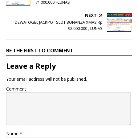
71.000.000 ,-LUNAS
NEXT
DEWATOGEL JACKPOT SLOT BONANZA XMAS Rp
92.000.000 ,-LUNAS
BE THE FIRST TO COMMENT
Leave a Reply
Your email address will not be published.
Comment
Name
*