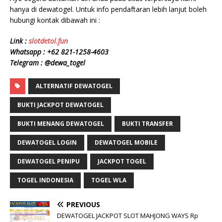
hanya di dewatogel. Untuk info pendaftaran lebih lanjut boleh
hubungi kontak dibawah ini :
Link :
slotdetol.fun
Whatsapp :
+62 821-1258-4603
Telegram : @dewa_togel
ALTERNATIF DEWATOGEL
BUKTI JACKPOT DEWATOGEL
BUKTI MENANG DEWATOGEL
BUKTI TRANSFER
DEWATOGEL LOGIN
DEWATOGEL MOBILE
DEWATOGEL PENIPU
JACKPOT TOGEL
TOGEL INDONESIA
TOGEL WLA
PREVIOUS
DEWATOGEL JACKPOT SLOT MAHJONG WAYS Rp