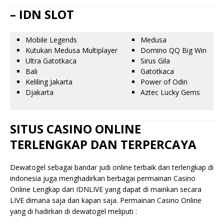
– IDN SLOT
Mobile Legends
Medusa
Kutukan Medusa Multiplayer
Domino QQ Big Win
Ultra Gatotkaca
Sirus Gila
Bali
Gatotkaca
Keliling Jakarta
Power of Odin
Djakarta
Aztec Lucky Gems
SITUS CASINO ONLINE
TERLENGKAP DAN TERPERCAYA
Dewatogel sebagai bandar judi online terbaik dan terlengkap di
indonesia juga menghadirkan berbagai permainan Casino
Online Lengkap dari IDNLIVE yang dapat di mainkan secara
LIVE dimana saja dan kapan saja. Permainan Casino Online
yang di hadirkan di dewatogel meliputi :