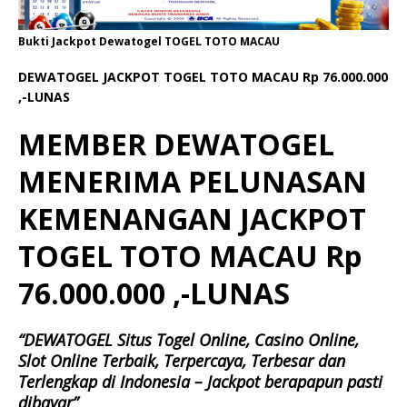
Bukti Jackpot Dewatogel TOGEL TOTO MACAU
DEWATOGEL JACKPOT TOGEL TOTO MACAU Rp 76.000.000
,-LUNAS
MEMBER DEWATOGEL
MENERIMA PELUNASAN
KEMENANGAN JACKPOT
TOGEL TOTO MACAU Rp
76.000.000 ,-LUNAS
“DEWATOGEL Situs Togel Online, Casino Online,
Slot Online Terbaik, Terpercaya, Terbesar dan
Terlengkap di Indonesia – Jackpot berapapun pasti
dibayar”