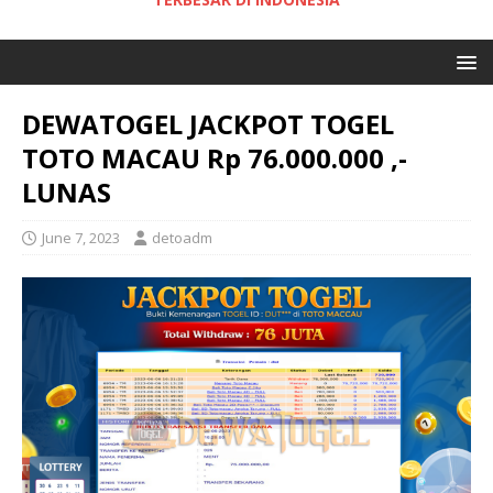
DEWATOGEL JACKPOT TOGEL
TOTO MACAU Rp 76.000.000 ,-
LUNAS
June 7, 2023
detoadm