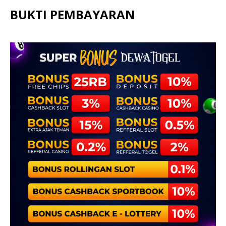
BUKTI PEMBAYARAN