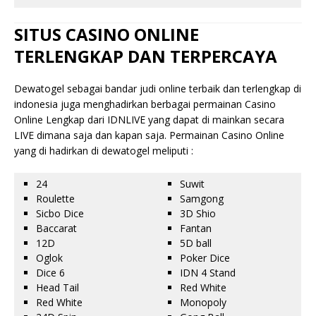
SITUS CASINO ONLINE
TERLENGKAP DAN TERPERCAYA
Dewatogel sebagai bandar judi online terbaik dan terlengkap di
indonesia juga menghadirkan berbagai permainan Casino
Online Lengkap dari IDNLIVE yang dapat di mainkan secara
LIVE dimana saja dan kapan saja. Permainan Casino Online
yang di hadirkan di dewatogel meliputi :
24
Suwit
Roulette
Samgong
Sicbo Dice
3D Shio
Baccarat
Fantan
12D
5D ball
Oglok
Poker Dice
Dice 6
IDN 4 Stand
Head Tail
Red White
Red White
Monopoly