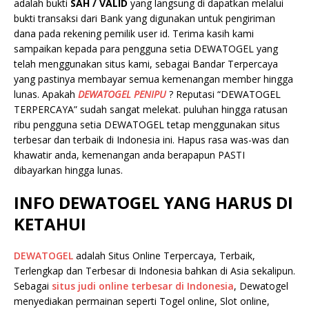
adalah bukti
SAH / VALID
yang langsung di dapatkan melalui
bukti transaksi dari Bank yang digunakan untuk pengiriman
dana pada rekening pemilik user id. Terima kasih kami
sampaikan kepada para pengguna setia DEWATOGEL yang
telah menggunakan situs kami, sebagai Bandar Terpercaya
yang pastinya membayar semua kemenangan member hingga
lunas. Apakah
DEWATOGEL PENIPU
? Reputasi “DEWATOGEL
TERPERCAYA” sudah sangat melekat. puluhan hingga ratusan
ribu pengguna setia DEWATOGEL tetap menggunakan situs
terbesar dan terbaik di Indonesia ini. Hapus rasa was-was dan
khawatir anda, kemenangan anda berapapun PASTI
dibayarkan hingga lunas.
INFO DEWATOGEL YANG HARUS DI
KETAHUI
DEWATOGEL
adalah Situs Online Terpercaya, Terbaik,
Terlengkap dan Terbesar di Indonesia bahkan di Asia sekalipun.
Sebagai
situs judi online terbesar di Indonesia
, Dewatogel
menyediakan permainan seperti Togel online, Slot online,