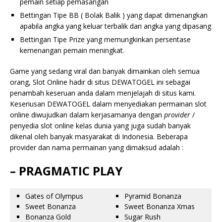
pemain setiap pemasangan
Bettingan Tipe BB ( Bolak Balik ) yang dapat dimenangkan
apabila angka yang keluar terbalik dari angka yang dipasang
Bettingan Tipe Prize yang memungkinkan persentase
kemenangan pemain meningkat.
Game yang sedang viral dan banyak dimainkan oleh semua
orang, Slot Online hadir di situs DEWATOGEL ini sebagai
penambah keseruan anda dalam menjelajah di situs kami.
Keseriusan DEWATOGEL dalam menyediakan permainan slot
online diwujudkan dalam kerjasamanya dengan
provider
/
penyedia slot online kelas dunia yang juga sudah banyak
dikenal oleh banyak masyarakat di Indonesia. Beberapa
provider dan nama permainan yang dimaksud adalah :
– PRAGMATIC PLAY
Gates of Olympus
Pyramid Bonanza
Sweet Bonanza
Sweet Bonanza Xmas
Bonanza Gold
Sugar Rush