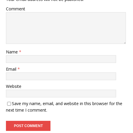
Comment
Name
*
Email
*
Website
Save my name, email, and website in this browser for the
next time I comment.