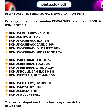
DEWATOGEL - INTERNASIONAL DEWA GRUP (IDN PLAY)
Kabar gembira untuk member DEWATOGEL telah Hadir
BONUS-
BONUS SPECIAL
!!!
BONUS FREE CHIPS RP. 25,000
BONUS DEPOSIT 10%
BONUS CASHBACK SLOT 3%
BONUS CASHBACK CASINO 10%
BONUS CASHBACK E-LOTTERY 10%
BONUS CASHBACK SPORTBOOK 10%
BONUS REFERRAL SLOT 0.5%
BONUS REFERRAL TOGEL 2%
BONUS REFERRAL CASINO 0.2%
BONUS ROLLINGAN SLOT 0.1%
BONUS EXTRA AJAK TEMAN 15%
BONUS LOTTERY JOWOPOOLS
BONUS MYSTERY BOX
BONUS LUCKY SPIN
BONUS 5 LUCKY BALL
Yuk buruan dapatkan bonus bonus nya dan daftar di
DEWATOGEL