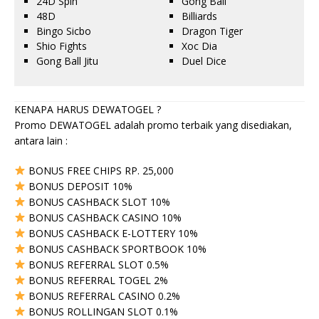
24D Spin
Gong Ball
48D
Billiards
Bingo Sicbo
Dragon Tiger
Shio Fights
Xoc Dia
Gong Ball Jitu
Duel Dice
KENAPA HARUS DEWATOGEL ?
Promo DEWATOGEL adalah promo terbaik yang disediakan,
antara lain :
BONUS FREE CHIPS RP. 25,000
BONUS DEPOSIT 10%
BONUS CASHBACK SLOT 10%
BONUS CASHBACK CASINO 10%
BONUS CASHBACK E-LOTTERY 10%
BONUS CASHBACK SPORTBOOK 10%
BONUS REFERRAL SLOT 0.5%
BONUS REFERRAL TOGEL 2%
BONUS REFERRAL CASINO 0.2%
BONUS ROLLINGAN SLOT 0.1%