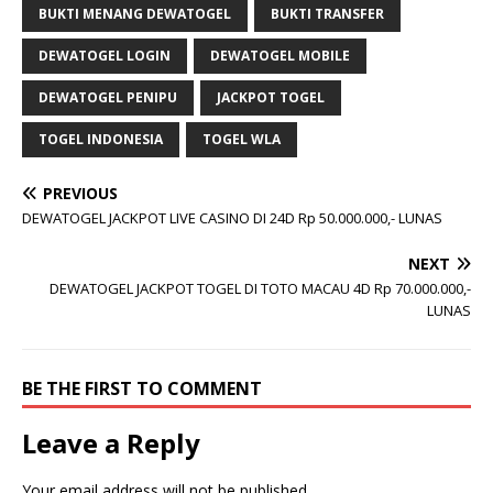
BUKTI MENANG DEWATOGEL
BUKTI TRANSFER
DEWATOGEL LOGIN
DEWATOGEL MOBILE
DEWATOGEL PENIPU
JACKPOT TOGEL
TOGEL INDONESIA
TOGEL WLA
PREVIOUS
DEWATOGEL JACKPOT LIVE CASINO DI 24D Rp 50.000.000,- LUNAS
NEXT
DEWATOGEL JACKPOT TOGEL DI TOTO MACAU 4D Rp 70.000.000,-
LUNAS
BE THE FIRST TO COMMENT
Leave a Reply
Your email address will not be published.