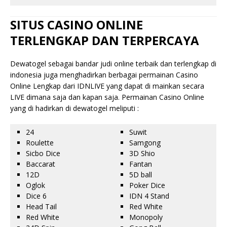
SITUS CASINO ONLINE
TERLENGKAP DAN TERPERCAYA
Dewatogel sebagai bandar judi online terbaik dan terlengkap di
indonesia juga menghadirkan berbagai permainan Casino
Online Lengkap dari IDNLIVE yang dapat di mainkan secara
LIVE dimana saja dan kapan saja. Permainan Casino Online
yang di hadirkan di dewatogel meliputi :
24
Suwit
Roulette
Samgong
Sicbo Dice
3D Shio
Baccarat
Fantan
12D
5D ball
Oglok
Poker Dice
Dice 6
IDN 4 Stand
Head Tail
Red White
Red White
Monopoly