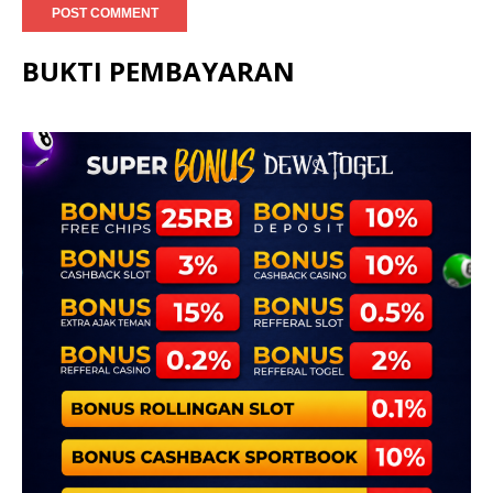
BUKTI PEMBAYARAN