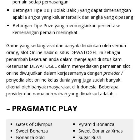
pemain setiap pemasangan
Bettingan Tipe BB ( Bolak Balik ) yang dapat dimenangkan
apabila angka yang keluar terbalik dari angka yang dipasang
Bettingan Tipe Prize yang memungkinkan persentase
kemenangan pemain meningkat.
Game yang sedang viral dan banyak dimainkan oleh semua
orang, Slot Online hadir di situs DEWATOGEL ini sebagai
penambah keseruan anda dalam menjelajah di situs kami.
Keseriusan DEWATOGEL dalam menyediakan permainan slot
online diwujudkan dalam kerjasamanya dengan
provider
/
penyedia slot online kelas dunia yang juga sudah banyak
dikenal oleh banyak masyarakat di Indonesia. Beberapa
provider dan nama permainan yang dimaksud adalah :
– PRAGMATIC PLAY
Gates of Olympus
Pyramid Bonanza
Sweet Bonanza
Sweet Bonanza Xmas
Bonanza Gold
Sugar Rush