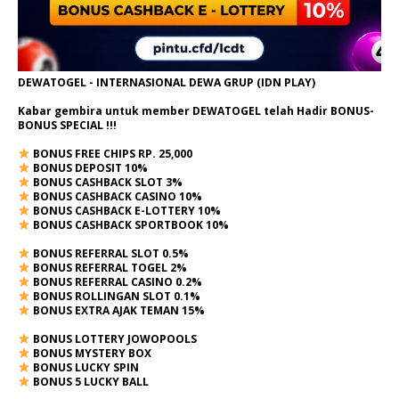
DEWATOGEL - INTERNASIONAL DEWA GRUP (IDN PLAY)
Kabar gembira untuk member DEWATOGEL telah Hadir
BONUS-
BONUS SPECIAL
!!!
BONUS FREE CHIPS RP. 25,000
BONUS DEPOSIT 10%
BONUS CASHBACK SLOT 3%
BONUS CASHBACK CASINO 10%
BONUS CASHBACK E-LOTTERY 10%
BONUS CASHBACK SPORTBOOK 10%
BONUS REFERRAL SLOT 0.5%
BONUS REFERRAL TOGEL 2%
BONUS REFERRAL CASINO 0.2%
BONUS ROLLINGAN SLOT 0.1%
BONUS EXTRA AJAK TEMAN 15%
BONUS LOTTERY JOWOPOOLS
BONUS MYSTERY BOX
BONUS LUCKY SPIN
BONUS 5 LUCKY BALL