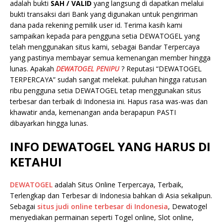
adalah bukti
SAH / VALID
yang langsung di dapatkan melalui
bukti transaksi dari Bank yang digunakan untuk pengiriman
dana pada rekening pemilik user id. Terima kasih kami
sampaikan kepada para pengguna setia DEWATOGEL yang
telah menggunakan situs kami, sebagai Bandar Terpercaya
yang pastinya membayar semua kemenangan member hingga
lunas. Apakah
DEWATOGEL PENIPU
? Reputasi “DEWATOGEL
TERPERCAYA” sudah sangat melekat. puluhan hingga ratusan
ribu pengguna setia DEWATOGEL tetap menggunakan situs
terbesar dan terbaik di Indonesia ini. Hapus rasa was-was dan
khawatir anda, kemenangan anda berapapun PASTI
dibayarkan hingga lunas.
INFO DEWATOGEL YANG HARUS DI
KETAHUI
DEWATOGEL
adalah Situs Online Terpercaya, Terbaik,
Terlengkap dan Terbesar di Indonesia bahkan di Asia sekalipun.
Sebagai
situs judi online terbesar di Indonesia
, Dewatogel
menyediakan permainan seperti Togel online, Slot online,