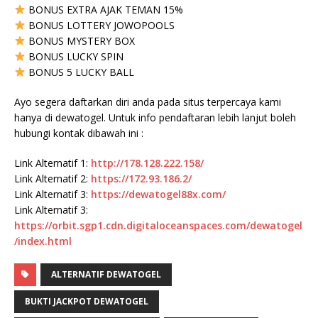
BONUS EXTRA AJAK TEMAN 15%
BONUS LOTTERY JOWOPOOLS
BONUS MYSTERY BOX
BONUS LUCKY SPIN
BONUS 5 LUCKY BALL
Ayo segera daftarkan diri anda pada situs terpercaya kami
hanya di dewatogel. Untuk info pendaftaran lebih lanjut boleh
hubungi kontak dibawah ini :
Link Alternatif 1:
http://178.128.222.158/
Link Alternatif 2:
https://172.93.186.2/
Link Alternatif 3:
https://dewatogel88x.com/
Link Alternatif 3:
https://orbit.sgp1.cdn.digitaloceanspaces.com/dewatogel
/index.html
ALTERNATIF DEWATOGEL
BUKTI JACKPOT DEWATOGEL