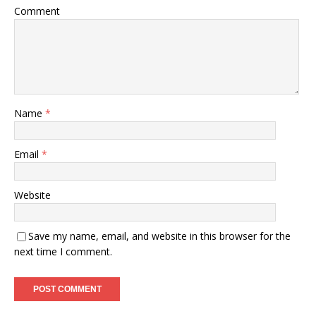
Comment
Name
*
Email
*
Website
Save my name, email, and website in this browser for the
next time I comment.