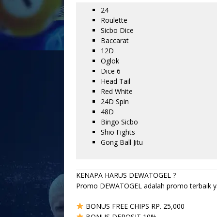
24
Roulette
Sicbo Dice
Baccarat
12D
Oglok
Dice 6
Head Tail
Red White
24D Spin
48D
Bingo Sicbo
Shio Fights
Gong Ball Jitu
KENAPA HARUS DEWATOGEL ?
Promo DEWATOGEL adalah promo terbaik yang
BONUS FREE CHIPS RP. 25,000
BONUS DEPOSIT 10%