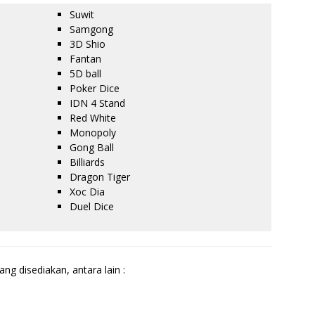
Suwit
Samgong
3D Shio
Fantan
5D ball
Poker Dice
IDN 4 Stand
Red White
Monopoly
Gong Ball
Billiards
Dragon Tiger
Xoc Dia
Duel Dice
 disediakan, antara lain :