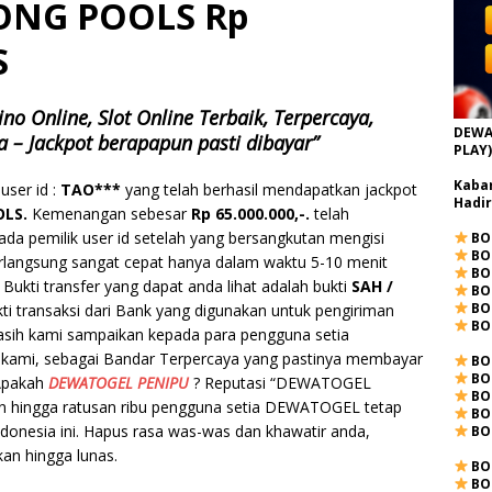
ONG POOLS Rp
S
no Online, Slot Online Terbaik, Terpercaya,
DEWA
a – Jackpot berapapun pasti dibayar”
PLAY)
Kaba
ser id :
TAO***
yang telah berhasil mendapatkan jackpot
Hadi
LS.
Kemenangan sebesar
Rp 65.000.000,-.
telah
da pemilik user id setelah yang bersangkutan mengisi
BON
BO
erlangsung sangat cepat hanya dalam waktu 5-10 menit
BO
 Bukti transfer yang dapat anda lihat adalah bukti
SAH /
BO
BO
ti transaksi dari Bank yang digunakan untuk pengiriman
BO
kasih kami sampaikan kepada para pengguna setia
ami, sebagai Bandar Terpercaya yang pastinya membayar
BO
BO
Apakah
DEWATOGEL PENIPU
? Reputasi “DEWATOGEL
BO
n hingga ratusan ribu pengguna setia DEWATOGEL tetap
BO
ndonesia ini. Hapus rasa was-was dan khawatir anda,
BO
an hingga lunas.
BO
BO