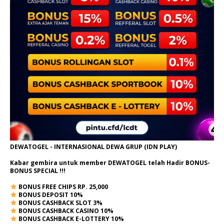
DEWATOGEL - INTERNASIONAL DEWA GRUP (IDN PLAY)
Kabar gembira untuk member DEWATOGEL telah Hadir
BONUS-
BONUS SPECIAL
!!!
BONUS FREE CHIPS RP. 25,000
BONUS DEPOSIT 10%
BONUS CASHBACK SLOT 3%
BONUS CASHBACK CASINO 10%
BONUS CASHBACK E-LOTTERY 10%