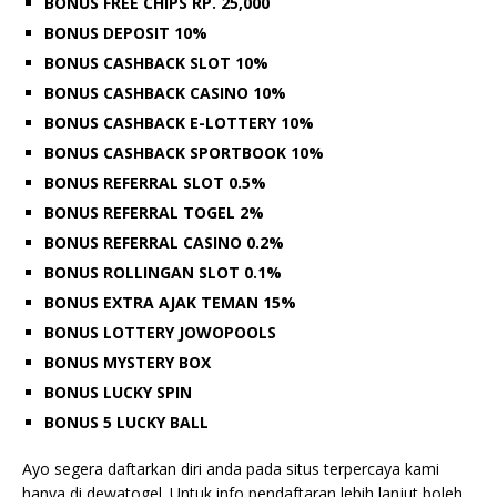
BONUS FREE CHIPS RP. 25,000
BONUS DEPOSIT 10%
BONUS CASHBACK SLOT 10%
BONUS CASHBACK CASINO 10%
BONUS CASHBACK E-LOTTERY 10%
BONUS CASHBACK SPORTBOOK 10%
BONUS REFERRAL SLOT 0.5%
BONUS REFERRAL TOGEL 2%
BONUS REFERRAL CASINO 0.2%
BONUS ROLLINGAN SLOT 0.1%
BONUS EXTRA AJAK TEMAN 15%
BONUS LOTTERY JOWOPOOLS
BONUS MYSTERY BOX
BONUS LUCKY SPIN
BONUS 5 LUCKY BALL
Ayo segera daftarkan diri anda pada situs terpercaya kami
hanya di dewatogel. Untuk info pendaftaran lebih lanjut boleh