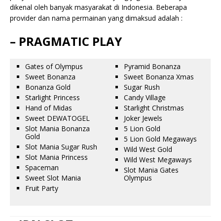
dikenal oleh banyak masyarakat di Indonesia. Beberapa
provider dan nama permainan yang dimaksud adalah :
– PRAGMATIC PLAY
Gates of Olympus
Pyramid Bonanza
Sweet Bonanza
Sweet Bonanza Xmas
Bonanza Gold
Sugar Rush
Starlight Princess
Candy Village
Hand of Midas
Starlight Christmas
Sweet DEWATOGEL
Joker Jewels
Slot Mania Bonanza
5 Lion Gold
Gold
5 Lion Gold Megaways
Slot Mania Sugar Rush
Wild West Gold
Slot Mania Princess
Wild West Megaways
Spaceman
Slot Mania Gates
Sweet Slot Mania
Olympus
Fruit Party