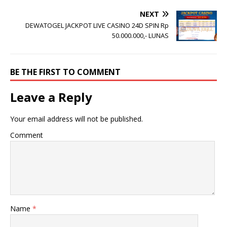
NEXT
DEWATOGEL JACKPOT LIVE CASINO 24D SPIN Rp
50.000.000,- LUNAS
BE THE FIRST TO COMMENT
Leave a Reply
Your email address will not be published.
Comment
Name
*