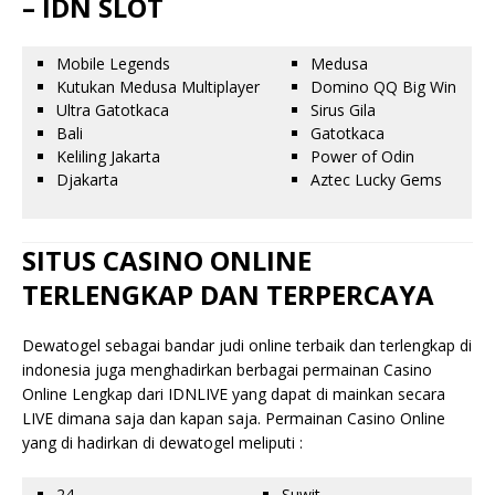
– IDN SLOT
Mobile Legends
Medusa
Kutukan Medusa Multiplayer
Domino QQ Big Win
Ultra Gatotkaca
Sirus Gila
Bali
Gatotkaca
Keliling Jakarta
Power of Odin
Djakarta
Aztec Lucky Gems
SITUS CASINO ONLINE
TERLENGKAP DAN TERPERCAYA
Dewatogel sebagai bandar judi online terbaik dan terlengkap di
indonesia juga menghadirkan berbagai permainan Casino
Online Lengkap dari IDNLIVE yang dapat di mainkan secara
LIVE dimana saja dan kapan saja. Permainan Casino Online
yang di hadirkan di dewatogel meliputi :
24
Suwit