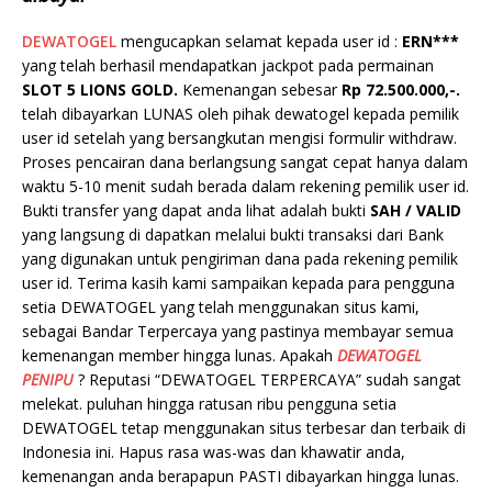
DEWATOGEL
mengucapkan selamat kepada user id :
ERN***
yang telah berhasil mendapatkan jackpot pada permainan
SLOT 5 LIONS GOLD.
Kemenangan sebesar
Rp 72.500.000,-.
telah dibayarkan LUNAS oleh pihak dewatogel kepada pemilik
user id setelah yang bersangkutan mengisi formulir withdraw.
Proses pencairan dana berlangsung sangat cepat hanya dalam
waktu 5-10 menit sudah berada dalam rekening pemilik user id.
Bukti transfer yang dapat anda lihat adalah bukti
SAH / VALID
yang langsung di dapatkan melalui bukti transaksi dari Bank
yang digunakan untuk pengiriman dana pada rekening pemilik
user id. Terima kasih kami sampaikan kepada para pengguna
setia DEWATOGEL yang telah menggunakan situs kami,
sebagai Bandar Terpercaya yang pastinya membayar semua
kemenangan member hingga lunas. Apakah
DEWATOGEL
PENIPU
? Reputasi “DEWATOGEL TERPERCAYA” sudah sangat
melekat. puluhan hingga ratusan ribu pengguna setia
DEWATOGEL tetap menggunakan situs terbesar dan terbaik di
Indonesia ini. Hapus rasa was-was dan khawatir anda,
kemenangan anda berapapun PASTI dibayarkan hingga lunas.