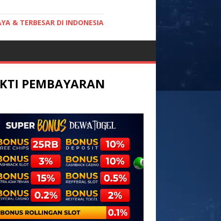
YA & TERBESAR DI INDONESIA
KTI PEMBAYARAN