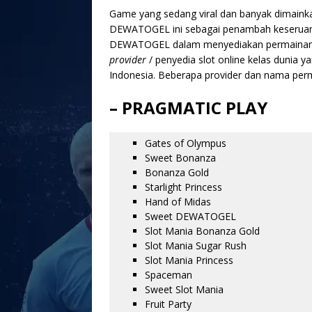
Game yang sedang viral dan banyak dimainkan
DEWATOGEL ini sebagai penambah keseruan a
DEWATOGEL dalam menyediakan permainan s
provider
/ penyedia slot online kelas dunia 
Indonesia. Beberapa provider dan nama per
– PRAGMATIC PLAY
Gates of Olympus
Sweet Bonanza
Bonanza Gold
Starlight Princess
Hand of Midas
Sweet DEWATOGEL
Slot Mania Bonanza Gold
Slot Mania Sugar Rush
Slot Mania Princess
Spaceman
Sweet Slot Mania
Fruit Party