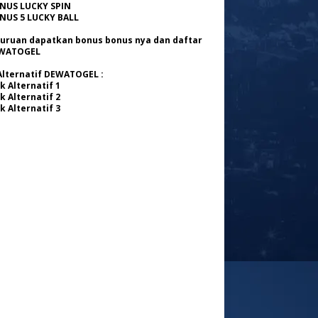
NUS LUCKY SPIN
NUS 5 LUCKY BALL
uruan dapatkan bonus bonus nya dan daftar
EWATOGEL
Alternatif
DEWATOGEL
:
k Alternatif 1
k Alternatif 2
k Alternatif 3