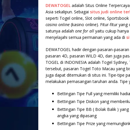
DEWATOGEL
adalah Situs Online Terpercaya
Asia sekalipun. Sebagai
situs judi online te
seperti Togel online, Slot online, Sportsboo
casino online
(kasino online). Fitur-fitur yan
satunya adalah
one for all
yaitu cukup hanya 
menjelajahi semua permainan yang ada di
s
DEWATOGEL hadir dengan pasaran-pasaran y
pasaran 4D, pasaran WILD 4D, dan juga pasa
TOGEL di INDONESIA adalah Togel Sydney, To
tersebut, pasaran Togel Toto Macau yang bis
juga dapat ditemukan di situs ini. Tipe-tipe 
melakukan pemasangan taruhan anda. Tipe ya
Bettingan Tipe Full yang memiliki hadi
Bettingan Tipe Diskon yang memberik
Bettingan Tipe BB ( Bolak Balik ) yang
angka yang dipasang
Bettingan Tipe Prize yang memungki