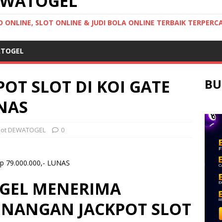
EWATOGEL
 ONLINE, SLOT ONLINE & JUDI BOLA ONLINE TERBAIK TERPERCA
ATOGEL
OT SLOT DI KOI GATE
BU
UNAS
kpot DEWATOGEL
0
 79.000.000,- LUNAS
GEL MENERIMA
NANGAN JACKPOT SLOT