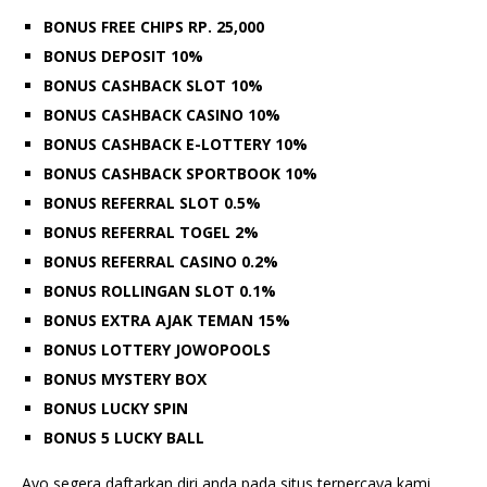
BONUS FREE CHIPS RP. 25,000
BONUS DEPOSIT 10%
BONUS CASHBACK SLOT 10%
BONUS CASHBACK CASINO 10%
BONUS CASHBACK E-LOTTERY 10%
BONUS CASHBACK SPORTBOOK 10%
BONUS REFERRAL SLOT 0.5%
BONUS REFERRAL TOGEL 2%
BONUS REFERRAL CASINO 0.2%
BONUS ROLLINGAN SLOT 0.1%
BONUS EXTRA AJAK TEMAN 15%
BONUS LOTTERY JOWOPOOLS
BONUS MYSTERY BOX
BONUS LUCKY SPIN
BONUS 5 LUCKY BALL
Ayo segera daftarkan diri anda pada situs terpercaya kami