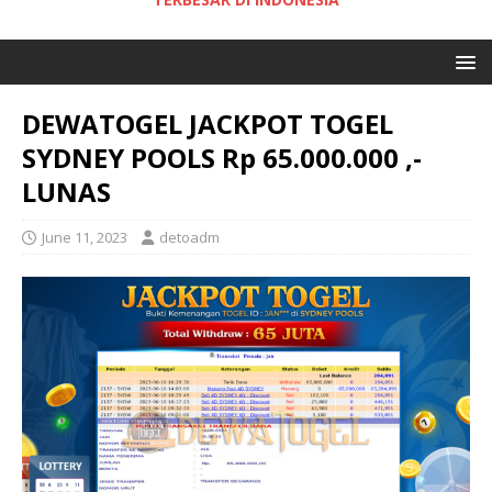
DEWATOGEL JACKPOT TOGEL
SYDNEY POOLS Rp 65.000.000 ,-
LUNAS
June 11, 2023
detoadm