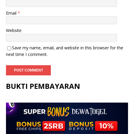
Email
*
Website
Save my name, email, and website in this browser for the
next time I comment.
BUKTI PEMBAYARAN