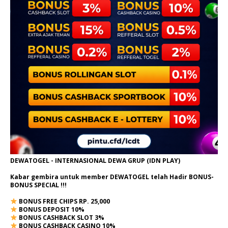
DEWATOGEL - INTERNASIONAL DEWA GRUP (IDN PLAY)
Kabar gembira untuk member DEWATOGEL telah Hadir
BONUS-
BONUS SPECIAL
!!!
BONUS FREE CHIPS RP. 25,000
BONUS DEPOSIT 10%
BONUS CASHBACK SLOT 3%
BONUS CASHBACK CASINO 10%