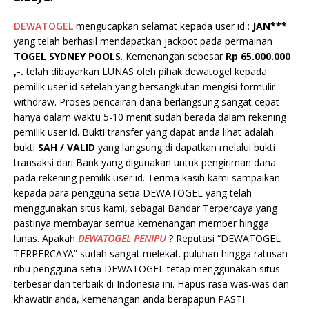
DEWATOGEL
mengucapkan selamat kepada user id :
JAN***
yang telah berhasil mendapatkan jackpot pada permainan
TOGEL SYDNEY POOLS
. Kemenangan sebesar
Rp 65.000.000
,-.
telah dibayarkan LUNAS oleh pihak dewatogel kepada
pemilik user id setelah yang bersangkutan mengisi formulir
withdraw. Proses pencairan dana berlangsung sangat cepat
hanya dalam waktu 5-10 menit sudah berada dalam rekening
pemilik user id. Bukti transfer yang dapat anda lihat adalah
bukti
SAH / VALID
yang langsung di dapatkan melalui bukti
transaksi dari Bank yang digunakan untuk pengiriman dana
pada rekening pemilik user id. Terima kasih kami sampaikan
kepada para pengguna setia DEWATOGEL yang telah
menggunakan situs kami, sebagai Bandar Terpercaya yang
pastinya membayar semua kemenangan member hingga
lunas. Apakah
DEWATOGEL PENIPU
? Reputasi “DEWATOGEL
TERPERCAYA” sudah sangat melekat. puluhan hingga ratusan
ribu pengguna setia DEWATOGEL tetap menggunakan situs
terbesar dan terbaik di Indonesia ini. Hapus rasa was-was dan
khawatir anda, kemenangan anda berapapun PASTI