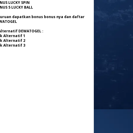
NUS LUCKY SPIN
NUS 5 LUCKY BALL
uruan dapatkan bonus bonus nya dan daftar
EWATOGEL
Alternatif
DEWATOGEL
:
k Alternatif 1
k Alternatif 2
k Alternatif 3