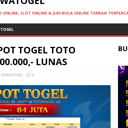
EWATOGEL
 ONLINE, SLOT ONLINE & JUDI BOLA ONLINE TERBAIK TERPERCA
ATOGEL
POT TOGEL TOTO
BU
00.000,- LUNAS
ot DEWATOGEL
0