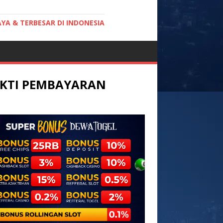
YA & TERBESAR DI INDONESIA
KTI PEMBAYARAN