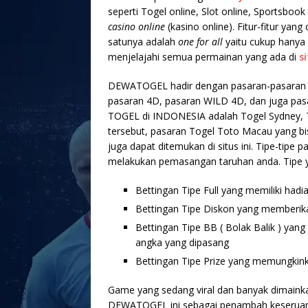
seperti Togel online, Slot online, Sportsboo
casino online
(kasino online). Fitur-fitur yan
satunya adalah
one for all
yaitu cukup hanya 
menjelajahi semua permainan yang ada di
s
DEWATOGEL hadir dengan pasaran-pasaran y
pasaran 4D, pasaran WILD 4D, dan juga pasa
TOGEL di INDONESIA adalah Togel Sydney, To
tersebut, pasaran Togel Toto Macau yang bis
juga dapat ditemukan di situs ini. Tipe-tipe 
melakukan pemasangan taruhan anda. Tipe ya
Bettingan Tipe Full yang memiliki hadi
Bettingan Tipe Diskon yang memberik
Bettingan Tipe BB ( Bolak Balik ) yang
angka yang dipasang
Bettingan Tipe Prize yang memungki
Game yang sedang viral dan banyak dimainkan
DEWATOGEL ini sebagai penambah keseruan a