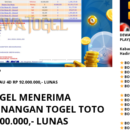
DEWA
PLAY)
Kaba
Hadi
BON
BO
D
BO
BO
BO
4D RP 92.000.000,- LUNAS
BO
GEL MENERIMA
BO
BO
BO
ENANGAN TOGEL TOTO
BO
BO
00.000,- LUNAS
BO
BO