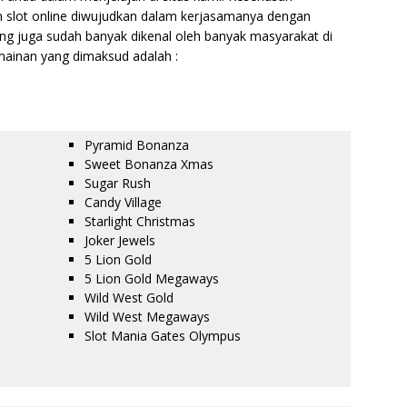
lot online diwujudkan dalam kerjasamanya dengan
yang juga sudah banyak dikenal oleh banyak masyarakat di
mainan yang dimaksud adalah :
Pyramid Bonanza
Sweet Bonanza Xmas
Sugar Rush
Candy Village
Starlight Christmas
Joker Jewels
5 Lion Gold
5 Lion Gold Megaways
Wild West Gold
Wild West Megaways
Slot Mania Gates Olympus