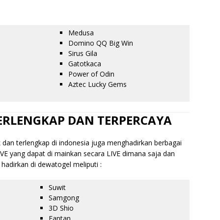
Medusa
Domino QQ Big Win
Sirus Gila
Gatotkaca
Power of Odin
Aztec Lucky Gems
TERLENGKAP DAN TERPERCAYA
k dan terlengkap di indonesia juga menghadirkan berbagai
VE yang dapat di mainkan secara LIVE dimana saja dan
hadirkan di dewatogel meliputi :
Suwit
Samgong
3D Shio
Fantan