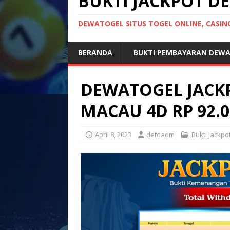
BUKTI JACKPOT D
DEWATOGEL SITUS TOGEL ONLINE, CASINO
BERANDA
BUKTI PEMBAYARAN DEW
DEWATOGEL JACK
MACAU 4D RP 92.0
April 8, 2023
detoadm
Bukti Jackp