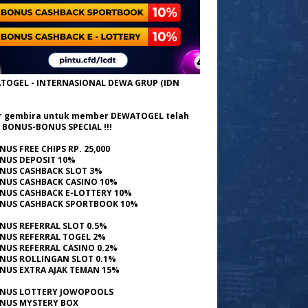
TOGEL - INTERNASIONAL DEWA GRUP (IDN
r gembira untuk member DEWATOGEL telah
r
BONUS-BONUS SPECIAL
!!!
US FREE CHIPS RP. 25,000
NUS DEPOSIT 10%
NUS CASHBACK SLOT 3%
NUS CASHBACK CASINO 10%
NUS CASHBACK E-LOTTERY 10%
NUS CASHBACK SPORTBOOK 10%
NUS REFERRAL SLOT 0.5%
NUS REFERRAL TOGEL 2%
NUS REFERRAL CASINO 0.2%
NUS ROLLINGAN SLOT 0.1%
NUS EXTRA AJAK TEMAN 15%
NUS LOTTERY JOWOPOOLS
NUS MYSTERY BOX