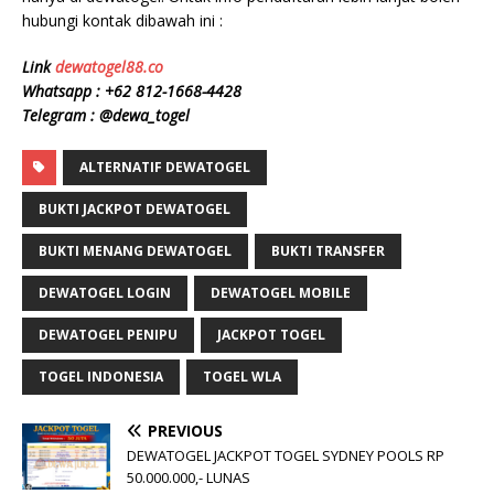
hubungi kontak dibawah ini :
Link
dewatogel88.co
Whatsapp : +62 812-1668-4428
Telegram : @dewa_togel
ALTERNATIF DEWATOGEL
BUKTI JACKPOT DEWATOGEL
BUKTI MENANG DEWATOGEL
BUKTI TRANSFER
DEWATOGEL LOGIN
DEWATOGEL MOBILE
DEWATOGEL PENIPU
JACKPOT TOGEL
TOGEL INDONESIA
TOGEL WLA
PREVIOUS
DEWATOGEL JACKPOT TOGEL SYDNEY POOLS RP
50.000.000,- LUNAS