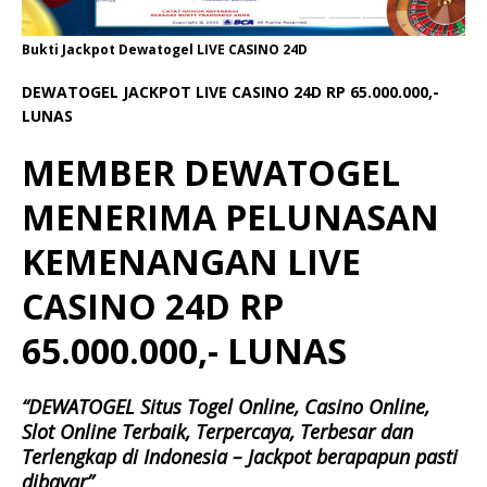
Bukti Jackpot Dewatogel LIVE CASINO 24D
DEWATOGEL JACKPOT LIVE CASINO 24D RP 65.000.000,-
LUNAS
MEMBER DEWATOGEL
MENERIMA PELUNASAN
KEMENANGAN LIVE
CASINO 24D RP
65.000.000,- LUNAS
“DEWATOGEL Situs Togel Online, Casino Online,
Slot Online Terbaik, Terpercaya, Terbesar dan
Terlengkap di Indonesia – Jackpot berapapun pasti
dibayar”