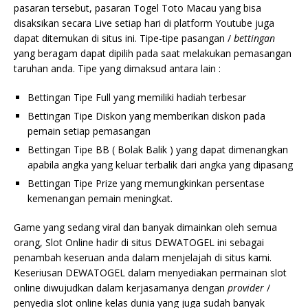
pasaran tersebut, pasaran Togel Toto Macau yang bisa
disaksikan secara Live setiap hari di platform Youtube juga
dapat ditemukan di situs ini. Tipe-tipe pasangan /
bettingan
yang beragam dapat dipilih pada saat melakukan pemasangan
taruhan anda. Tipe yang dimaksud antara lain :
Bettingan Tipe Full yang memiliki hadiah terbesar
Bettingan Tipe Diskon yang memberikan diskon pada
pemain setiap pemasangan
Bettingan Tipe BB ( Bolak Balik ) yang dapat dimenangkan
apabila angka yang keluar terbalik dari angka yang dipasang
Bettingan Tipe Prize yang memungkinkan persentase
kemenangan pemain meningkat.
Game yang sedang viral dan banyak dimainkan oleh semua
orang, Slot Online hadir di situs DEWATOGEL ini sebagai
penambah keseruan anda dalam menjelajah di situs kami.
Keseriusan DEWATOGEL dalam menyediakan permainan slot
online diwujudkan dalam kerjasamanya dengan
provider
/
penyedia slot online kelas dunia yang juga sudah banyak