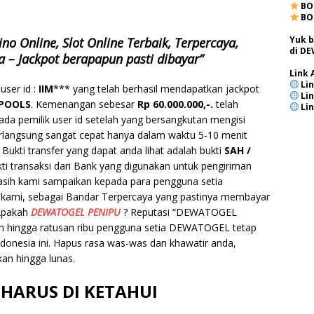
BO
BO
Yuk b
no Online, Slot Online Terbaik, Terpercaya,
di D
a – Jackpot berapapun pasti dibayar”
Link 
Lin
ser id :
IIM
*** yang telah berhasil mendapatkan jackpot
Lin
 POOLS
. Kemenangan sebesar
Rp 60.000.000,-.
telah
Lin
da pemilik user id setelah yang bersangkutan mengisi
erlangsung sangat cepat hanya dalam waktu 5-10 menit
 Bukti transfer yang dapat anda lihat adalah bukti
SAH /
ti transaksi dari Bank yang digunakan untuk pengiriman
kasih kami sampaikan kepada para pengguna setia
ami, sebagai Bandar Terpercaya yang pastinya membayar
Apakah
DEWATOGEL PENIPU
? Reputasi “DEWATOGEL
n hingga ratusan ribu pengguna setia DEWATOGEL tetap
ndonesia ini. Hapus rasa was-was dan khawatir anda,
an hingga lunas.
HARUS DI KETAHUI