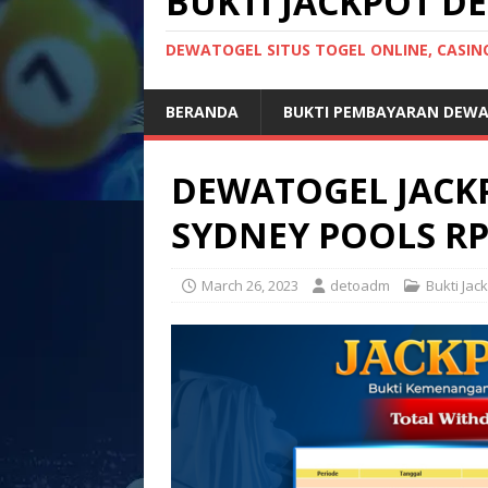
BUKTI JACKPOT D
DEWATOGEL SITUS TOGEL ONLINE, CASINO
BERANDA
BUKTI PEMBAYARAN DEW
DEWATOGEL JACK
SYDNEY POOLS RP 
March 26, 2023
detoadm
Bukti Ja