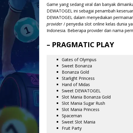
Game yang sedang viral dan banyak dimainkan
DEWATOGEL ini sebagai penambah keseruan a
DEWATOGEL dalam menyediakan permainan s
provider
/ penyedia slot online kelas dunia 
Indonesia. Beberapa provider dan nama per
– PRAGMATIC PLAY
Gates of Olympus
Sweet Bonanza
Bonanza Gold
Starlight Princess
Hand of Midas
Sweet DEWATOGEL
Slot Mania Bonanza Gold
Slot Mania Sugar Rush
Slot Mania Princess
Spaceman
Sweet Slot Mania
Fruit Party