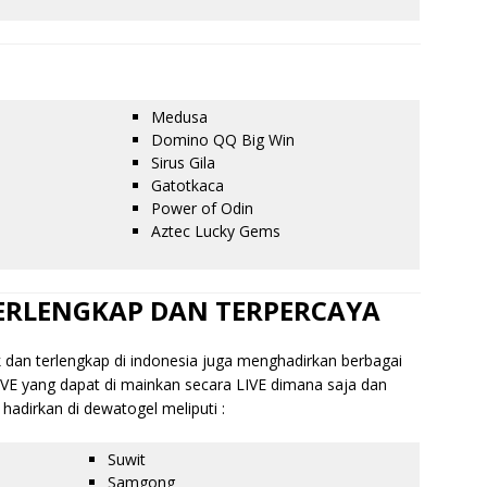
Medusa
Domino QQ Big Win
Sirus Gila
Gatotkaca
Power of Odin
Aztec Lucky Gems
TERLENGKAP DAN TERPERCAYA
k dan terlengkap di indonesia juga menghadirkan berbagai
VE yang dapat di mainkan secara LIVE dimana saja dan
hadirkan di dewatogel meliputi :
Suwit
Samgong