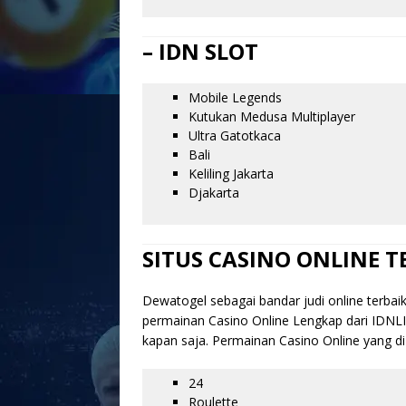
– IDN SLOT
Mobile Legends
Kutukan Medusa Multiplayer
Ultra Gatotkaca
Bali
Keliling Jakarta
Djakarta
SITUS CASINO ONLINE 
Dewatogel sebagai bandar judi online terbai
permainan Casino Online Lengkap dari IDNLI
kapan saja. Permainan Casino Online yang di 
24
Roulette