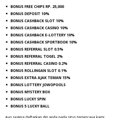
BONUS FREE CHIPS RP. 25,000
BONUS DEPOSIT 10%
BONUS CASHBACK SLOT 10%
BONUS CASHBACK CASINO 10%
BONUS CASHBACK E-LOTTERY 10%
BONUS CASHBACK SPORTBOOK 10%
BONUS REFERRAL SLOT 0.5%
BONUS REFERRAL TOGEL 2%
BONUS REFERRAL CASINO 0.2%
BONUS ROLLINGAN SLOT 0.1%
BONUS EXTRA AJAK TEMAN 15%
BONUS LOTTERY JOWOPOOLS
BONUS MYSTERY BOX
BONUS LUCKY SPIN
BONUS 5 LUCKY BALL
Ayo segera daftarkan diri anda pada situs terpercaya kami