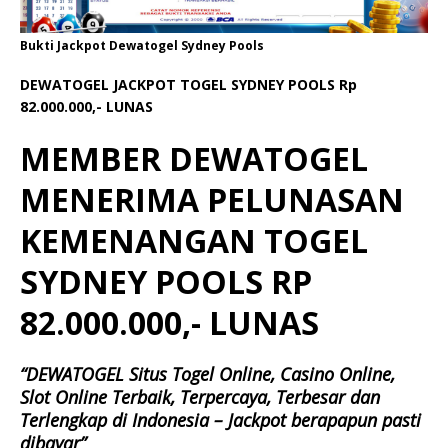
Bukti Jackpot Dewatogel Sydney Pools
DEWATOGEL JACKPOT TOGEL SYDNEY POOLS Rp
82.000.000,- LUNAS
MEMBER DEWATOGEL
MENERIMA PELUNASAN
KEMENANGAN
TOGEL
SYDNEY POOLS RP
82.000.000,- LUNAS
“DEWATOGEL Situs Togel Online, Casino Online,
Slot Online Terbaik, Terpercaya, Terbesar dan
Terlengkap di Indonesia – Jackpot berapapun pasti
dibayar”