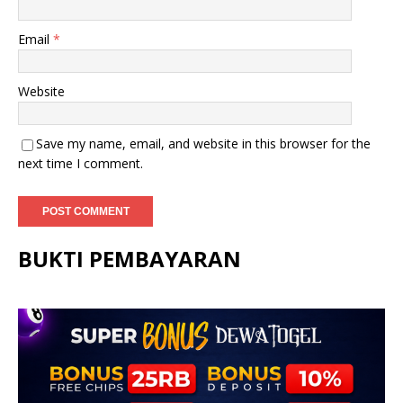
Email
*
Website
Save my name, email, and website in this browser for the
next time I comment.
BUKTI PEMBAYARAN