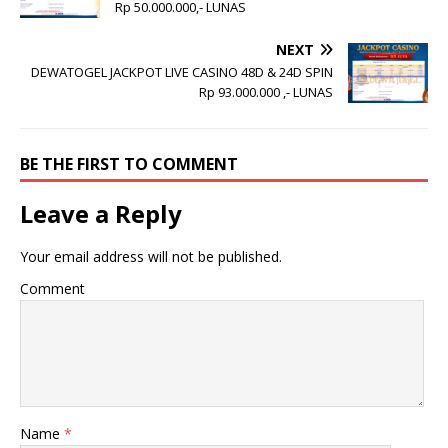
Rp 50.000.000,- LUNAS
NEXT
DEWATOGEL JACKPOT LIVE CASINO 48D & 24D SPIN
Rp 93.000.000 ,- LUNAS
BE THE FIRST TO COMMENT
Leave a Reply
Your email address will not be published.
Comment
Name
*