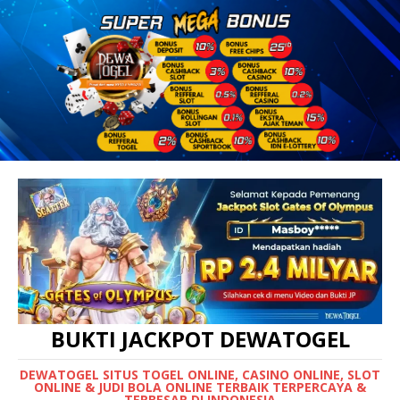
BUKTI JACKPOT DEWATOGEL
DEWATOGEL SITUS TOGEL ONLINE, CASINO ONLINE, SLOT
ONLINE & JUDI BOLA ONLINE TERBAIK TERPERCAYA &
TERBESAR DI INDONESIA