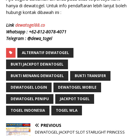
hanya di dewatogel. Untuk info pendaftaran lebih lanjut boleh
hubungi kontak dibawah ini :
Link
dewatogel88.co
Whatsapp : +62-812-8078-4071
Telegram : @dewa_togel
ALTERNATIF DEWATOGEL
BUKTI JACKPOT DEWATOGEL
BUKTI MENANG DEWATOGEL
BUKTI TRANSFER
DEWATOGEL LOGIN
DEWATOGEL MOBILE
DEWATOGEL PENIPU
JACKPOT TOGEL
TOGEL INDONESIA
TOGEL WLA
PREVIOUS
DEWATOGEL JACKPOT SLOT STARLIGHT PRINCESS