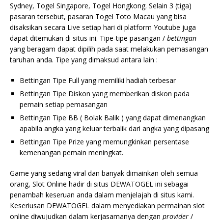
Sydney, Togel Singapore, Togel Hongkong. Selain 3 (tiga)
pasaran tersebut, pasaran Togel Toto Macau yang bisa
disaksikan secara Live setiap hari di platform Youtube juga
dapat ditemukan di situs ini. Tipe-tipe pasangan /
bettingan
yang beragam dapat dipilih pada saat melakukan pemasangan
taruhan anda. Tipe yang dimaksud antara lain :
Bettingan Tipe Full yang memiliki hadiah terbesar
Bettingan Tipe Diskon yang memberikan diskon pada
pemain setiap pemasangan
Bettingan Tipe BB ( Bolak Balik ) yang dapat dimenangkan
apabila angka yang keluar terbalik dari angka yang dipasang
Bettingan Tipe Prize yang memungkinkan persentase
kemenangan pemain meningkat.
Game yang sedang viral dan banyak dimainkan oleh semua
orang, Slot Online hadir di situs DEWATOGEL ini sebagai
penambah keseruan anda dalam menjelajah di situs kami.
Keseriusan DEWATOGEL dalam menyediakan permainan slot
online diwujudkan dalam kerjasamanya dengan
provider
/