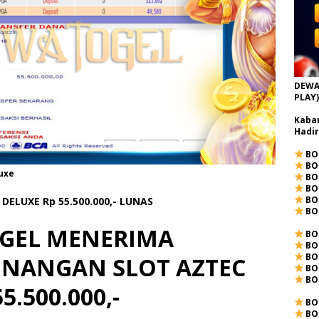
DEWA
PLAY)
Kaba
Hadi
BON
BO
uxe
BO
BO
BO
ELUXE Rp 55.500.000,- LUNAS
BO
GEL MENERIMA
BO
BO
BO
NANGAN SLOT AZTEC
BO
BO
.500.000,-
BO
BO