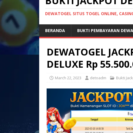
BUKTI JACKPOT D
DEWATOGEL SITUS TOGEL ONLINE, CASINO
BERANDA
BUKTI PEMBAYARAN DEW
DEWATOGEL JACKP
DELUXE Rp 55.500.
March 22, 2023
detoadm
Bukti Ja