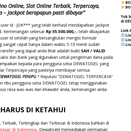
BO
no Online, Slot Online Terbaik, Terpercaya,
BO
a – Jackpot berapapun pasti dibayar”
Yuk b
di D
r id : JOK*** yang telah berhasil mendapatkan jackpot
Link 
E
. Kemenangan sebesar
Rp 55.500.000,-.
telah dibayarkan
Lin
ser id setelah yang bersangkutan mengisi formulir
Lin
ng sangat cepat hanya dalam waktu 5-10 menit sudah
Lin
transfer yang dapat anda lihat adalah bukti
SAH / VALID
nsaksi dari Bank yang digunakan untuk pengiriman dana pada
mi sampaikan kepada para pengguna setia DEWATOGEL yang
ndar Terpercaya yang pastinya membayar semua
DEWATOGEL PENIPU
? Reputasi “DEWATOGEL TERPERCAYA”
usan ribu pengguna setia DEWATOGEL tetap menggunakan
. Hapus rasa was-was dan khawatir anda, kemenangan anda
HARUS DI KETAHUI
, Terbaik, Terlengkap dan Terbesar di Indonesia bahkan di
rbesar di Indonesia
, Dewatogel menyediakan permainan