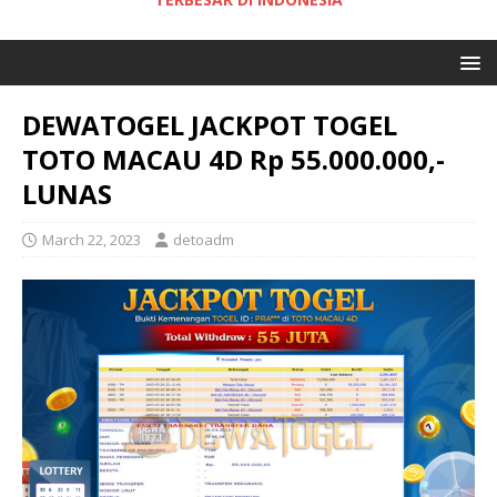
DEWATOGEL JACKPOT TOGEL
TOTO MACAU 4D Rp 55.000.000,-
LUNAS
March 22, 2023
detoadm