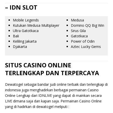
– IDN SLOT
Mobile Legends
Medusa
Kutukan Medusa Multiplayer
Domino QQ Big Win
Ultra Gatotkaca
Sirus Gila
Bali
Gatotkaca
Keliling Jakarta
Power of Odin
Djakarta
Aztec Lucky Gems
SITUS CASINO ONLINE
TERLENGKAP DAN TERPERCAYA
Dewatogel sebagai bandar judi online terbaik dan terlengkap di
indonesia juga menghadirkan berbagai permainan Casino
Online Lengkap dari IDNLIVE yang dapat di mainkan secara
LIVE dimana saja dan kapan saja. Permainan Casino Online
yang di hadirkan di dewatogel meliputi :