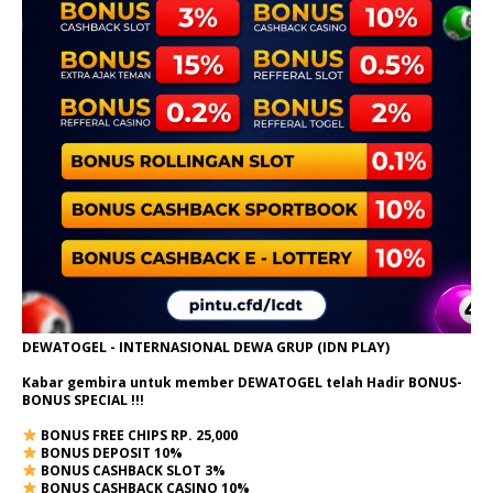
DEWATOGEL - INTERNASIONAL DEWA GRUP (IDN PLAY)
Kabar gembira untuk member DEWATOGEL telah Hadir
BONUS-
BONUS SPECIAL
!!!
BONUS FREE CHIPS RP. 25,000
BONUS DEPOSIT 10%
BONUS CASHBACK SLOT 3%
BONUS CASHBACK CASINO 10%