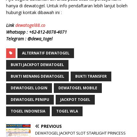
hanya di dewatogel. Untuk info pendaftaran lebih lanjut boleh
hubungi kontak dibawah ini :
Link
dewatogel88.co
Whatsapp : +62-812-8078-4071
Telegram : @dewa_togel
ALTERNATIF DEWATOGEL
BUKTI JACKPOT DEWATOGEL
BUKTI MENANG DEWATOGEL
BUKTI TRANSFER
DEWATOGEL LOGIN
DEWATOGEL MOBILE
DEWATOGEL PENIPU
JACKPOT TOGEL
TOGEL INDONESIA
TOGEL WLA
PREVIOUS
DEWATOGEL JACKPOT SLOT STARLIGHT PRINCESS