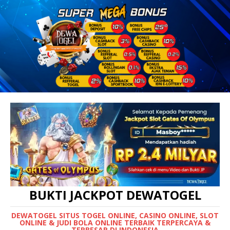
BUKTI JACKPOT DEWATOGEL
DEWATOGEL SITUS TOGEL ONLINE, CASINO ONLINE, SLOT
ONLINE & JUDI BOLA ONLINE TERBAIK TERPERCAYA &
TERBESAR DI INDONESIA