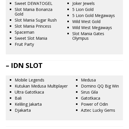
Sweet DEWATOGEL
Joker Jewels
Slot Mania Bonanza
5 Lion Gold
Gold
5 Lion Gold Megaways
Slot Mania Sugar Rush
Wild West Gold
Slot Mania Princess
Wild West Megaways
Spaceman
Slot Mania Gates
Sweet Slot Mania
Olympus
Fruit Party
– IDN SLOT
Mobile Legends
Medusa
Kutukan Medusa Multiplayer
Domino QQ Big Win
Ultra Gatotkaca
Sirus Gila
Bali
Gatotkaca
Keliling Jakarta
Power of Odin
Djakarta
Aztec Lucky Gems