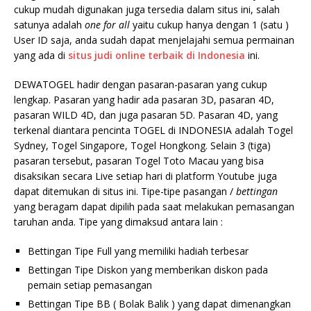
cukup mudah digunakan juga tersedia dalam situs ini, salah
satunya adalah
one for all
yaitu cukup hanya dengan 1 (satu )
User ID saja, anda sudah dapat menjelajahi semua permainan
yang ada di
situs judi online terbaik di Indonesia
ini.
DEWATOGEL hadir dengan pasaran-pasaran yang cukup
lengkap. Pasaran yang hadir ada pasaran 3D, pasaran 4D,
pasaran WILD 4D, dan juga pasaran 5D. Pasaran 4D, yang
terkenal diantara pencinta TOGEL di INDONESIA adalah Togel
Sydney, Togel Singapore, Togel Hongkong. Selain 3 (tiga)
pasaran tersebut, pasaran Togel Toto Macau yang bisa
disaksikan secara Live setiap hari di platform Youtube juga
dapat ditemukan di situs ini. Tipe-tipe pasangan /
bettingan
yang beragam dapat dipilih pada saat melakukan pemasangan
taruhan anda. Tipe yang dimaksud antara lain :
Bettingan Tipe Full yang memiliki hadiah terbesar
Bettingan Tipe Diskon yang memberikan diskon pada
pemain setiap pemasangan
Bettingan Tipe BB ( Bolak Balik ) yang dapat dimenangkan