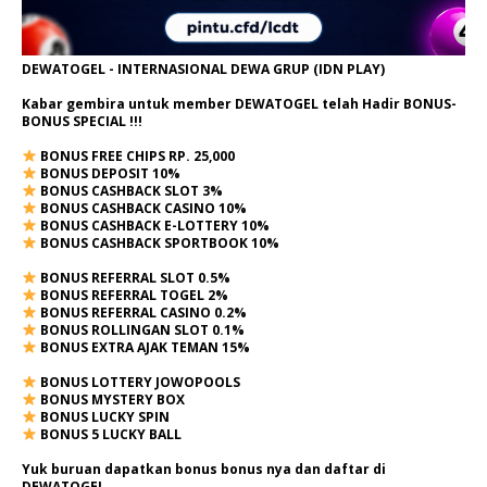
DEWATOGEL - INTERNASIONAL DEWA GRUP (IDN PLAY)
Kabar gembira untuk member DEWATOGEL telah Hadir
BONUS-
BONUS SPECIAL
!!!
BONUS FREE CHIPS RP. 25,000
BONUS DEPOSIT 10%
BONUS CASHBACK SLOT 3%
BONUS CASHBACK CASINO 10%
BONUS CASHBACK E-LOTTERY 10%
BONUS CASHBACK SPORTBOOK 10%
BONUS REFERRAL SLOT 0.5%
BONUS REFERRAL TOGEL 2%
BONUS REFERRAL CASINO 0.2%
BONUS ROLLINGAN SLOT 0.1%
BONUS EXTRA AJAK TEMAN 15%
BONUS LOTTERY JOWOPOOLS
BONUS MYSTERY BOX
BONUS LUCKY SPIN
BONUS 5 LUCKY BALL
Yuk buruan dapatkan bonus bonus nya dan daftar di
DEWATOGEL